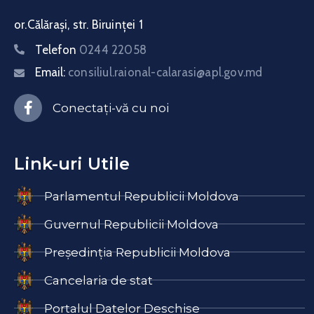
or.Călărași, str. Biruinței 1
Telefon
0244 22058
Email:
consiliul.raional-calarasi@apl.gov.md
Conectați-vă cu noi
Link-uri Utile
Parlamentul Republicii Moldova
Guvernul Republicii Moldova
Președinția Republicii Moldova
Cancelaria de stat
Portalul Datelor Deschise