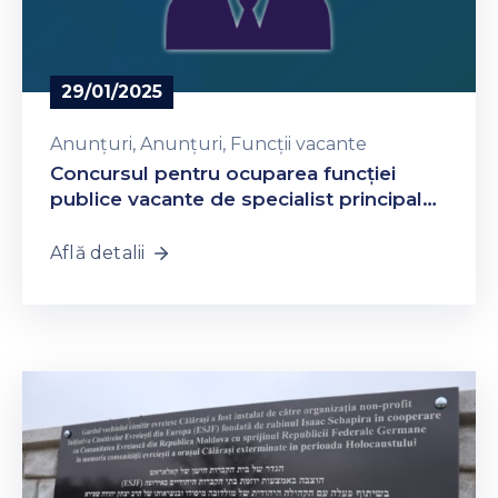
29/01/2025
Anunțuri
‚
Anunțuri
‚
Funcții vacante
Concursul pentru ocuparea funcţiei
publice vacante de specialist principal
Serviciul Juridic, proba scrisă, va avea loc
pe data de 05 februarie 2025 ora 09:00
Află detalii
(Sala mică)