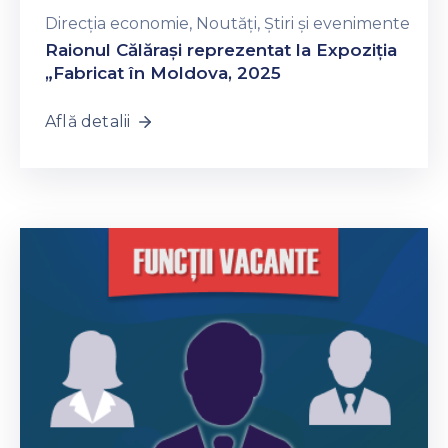
Direcția economie
‚
Noutăți
‚
Știri și evenimente
Raionul Călărași reprezentat la Expoziția
„Fabricat în Moldova, 2025
Află detalii