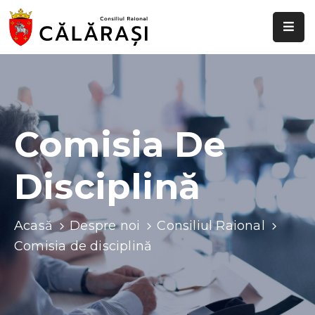
Despre
noi
Știri
și
Comisia De
evenimente
Disciplină
Transparență
decizională
Comisii
Acasă
Despre noi
Consiliul Raional
raionale
Comisia de disciplină
Funcții
vacante