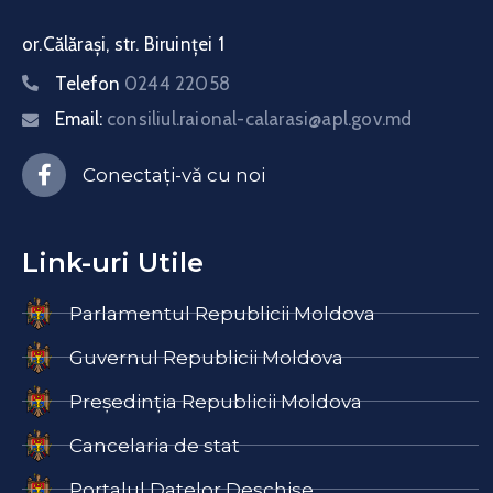
or.Călărași, str. Biruinței 1
Telefon
0244 22058
Email:
consiliul.raional-calarasi@apl.gov.md
Conectați-vă cu noi
Link-uri Utile
Parlamentul Republicii Moldova
Guvernul Republicii Moldova
Președinția Republicii Moldova
Cancelaria de stat
Portalul Datelor Deschise