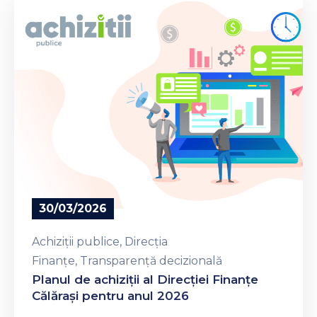
Contacte
30/03/2026
Achiziții publice
‚
Direcția
Finanțe
‚
Transparență decizională
Planul de achiziții al Direcției Finanțe
Călărași pentru anul 2026