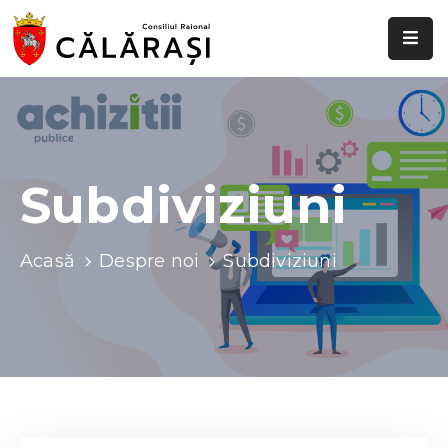
Despre
noi
Știri
și
Subdiviziuni
evenimente
Transparență
Acasă
Despre noi
Subdiviziuni
decizională
Comisii
raionale
Funcții
vacante