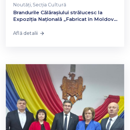
Noutăți
‚
Secția Cultură
Brandurile Călărașiului strălucesc la
Expoziția Națională „Fabricat în Moldova,
2026”
Află detalii