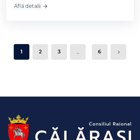
Află detalii
1
2
3
...
6