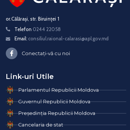
or.Călărași, str. Biruinței 1
Telefon
0244 22058
Email:
consiliul.raional-calarasi@apl.gov.md
Conectați-vă cu noi
Link-uri Utile
Parlamentul Republicii Moldova
Guvernul Republicii Moldova
Președinția Republicii Moldova
Cancelaria de stat