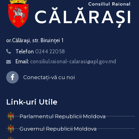
or.Călărași, str. Biruinței 1
Telefon
0244 22058
Email:
consiliul.raional-calarasi@apl.gov.md
Conectați-vă cu noi
Link-uri Utile
Parlamentul Republicii Moldova
Guvernul Republicii Moldova