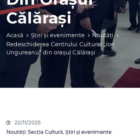
Contacte
Călărași
Acasă
Știri și evenimente
Noutăți
Redeschiderea Centrului Cultural „Ion
Ungureanu” din orașul Călărași
22/11/2025
Noutăți
Secția Cultură
Știri și evenimente
‚
‚