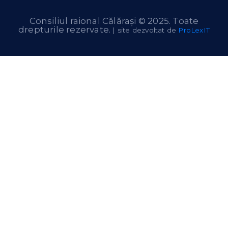
Consiliul raional Călărași © 2025. Toate
drepturile rezervate.
| site dezvoltat de
ProLexIT