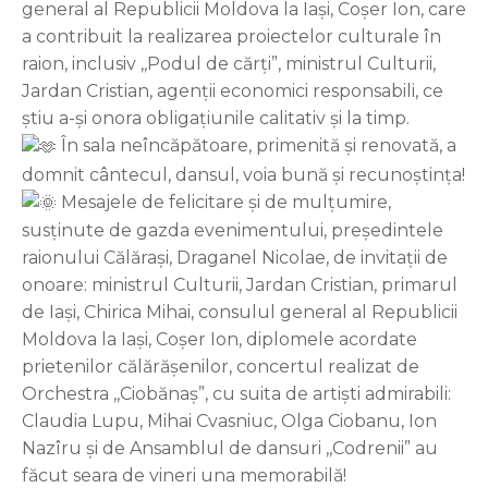
general al Republicii Moldova la Iași, Coșer Ion, care
a contribuit la realizarea proiectelor culturale în
raion, inclusiv ,,Podul de cărți”, ministrul Culturii,
Jardan Cristian, agenții economici responsabili, ce
știu a-și onora obligațiunile calitativ și la timp.
În sala neîncăpătoare, primenită și renovată, a
domnit cântecul, dansul, voia bună și recunoștința!
Mesajele de felicitare și de mulțumire,
susținute de gazda evenimentului, președintele
raionului Călărași, Draganel Nicolae, de invitații de
onoare: ministrul Culturii, Jardan Cristian, primarul
de Iași, Chirica Mihai, consulul general al Republicii
Moldova la Iași, Coșer Ion, diplomele acordate
prietenilor călărășenilor, concertul realizat de
Orchestra ,,Ciobănaș”, cu suita de artiști admirabili:
Claudia Lupu, Mihai Cvasniuc, Olga Ciobanu, Ion
Nazîru și de Ansamblul de dansuri ,,Codrenii” au
făcut seara de vineri una memorabilă!