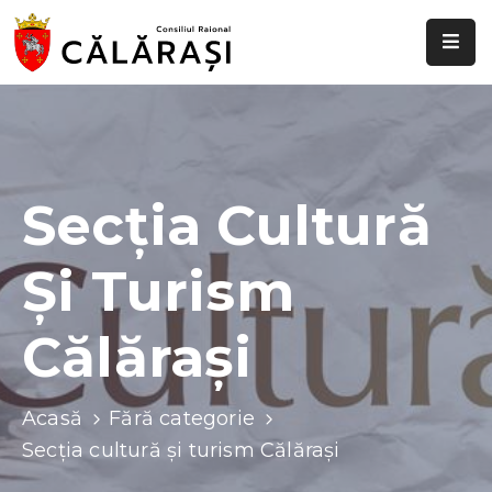
Despre
noi
Știri
și
Secția Cultură
evenimente
Și Turism
Transparență
decizională
Călărași
Comisii
raionale
Acasă
Fără categorie
Funcții
Secția cultură și turism Călărași
vacante