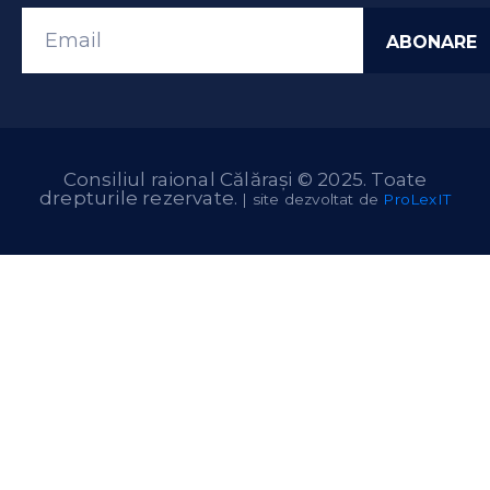
Consiliul raional Călărași © 2025. Toate
drepturile rezervate.
| site dezvoltat de
ProLexIT