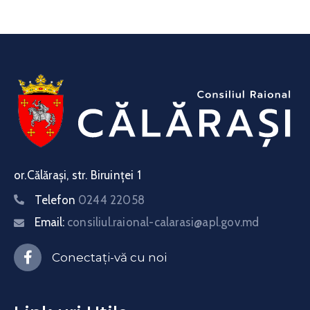
or.Călărași, str. Biruinței 1
Telefon
0244 22058
Email:
consiliul.raional-calarasi@apl.gov.md
Conectați-vă cu noi