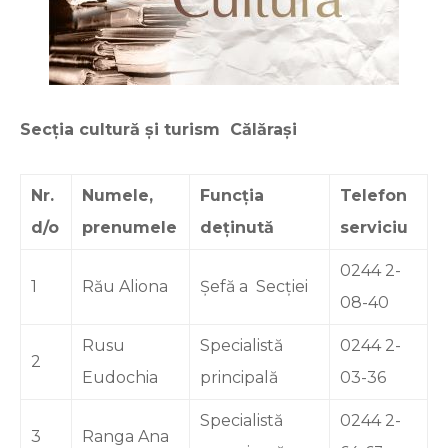
Secția cultură și turism Călărași
Nr.
Numele,
Funcția
Telefon
d/o
prenumele
deținută
serviciu
0244 2-
1
Rău Aliona
Şefă a Secției
08-40
Rusu
Specialistă
0244 2-
2
Eudochia
principală
03-36
Specialistă
0244 2-
3
Ranga Ana