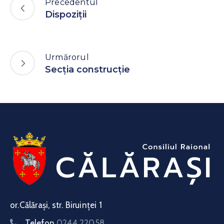
Precedentul
Dispoziţii
Urmărorul
Secția construcție
or.Călărași, str. Biruinței 1
Telefon
0244 22058