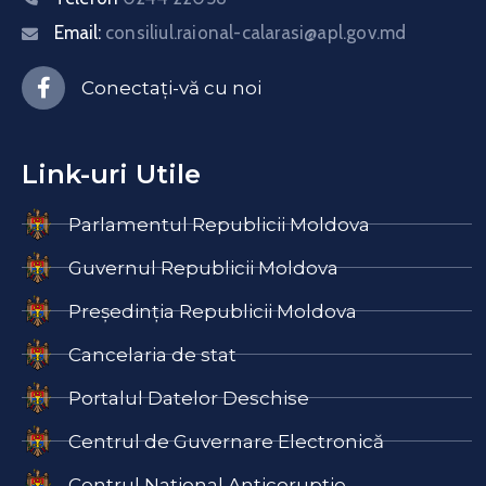
Email:
consiliul.raional-calarasi@apl.gov.md
Conectați-vă cu noi
Link-uri Utile
Parlamentul Republicii Moldova
Guvernul Republicii Moldova
Președinția Republicii Moldova
Cancelaria de stat
Portalul Datelor Deschise
Centrul de Guvernare Electronică
Centrul Național Anticorupție