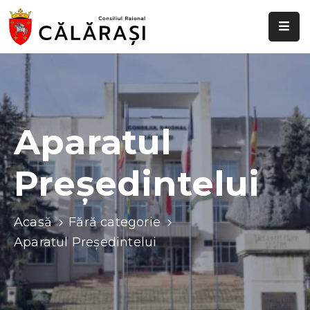
Despre
noi
Știri
și
Aparatul
evenimente
Președintelui
Transparență
decizională
Comisii
Acasă
Fără categorie
raionale
Aparatul Președintelui
Funcții
vacante