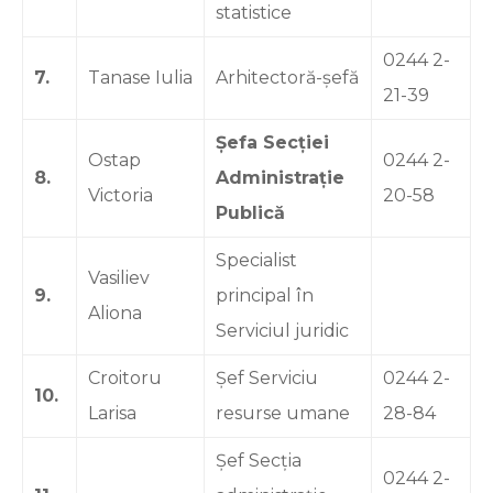
statistice
0244 2-
7.
Tanase Iulia
Arhitectoră-șefă
21-39
Șefa Secției
Ostap
0244 2-
8.
Administrație
Victoria
20-58
Publică
Specialist
Vasiliev
9.
principal în
Aliona
Serviciul juridic
Croitoru
Șef Serviciu
0244 2-
10.
Larisa
resurse umane
28-84
Șef Secția
0244 2-