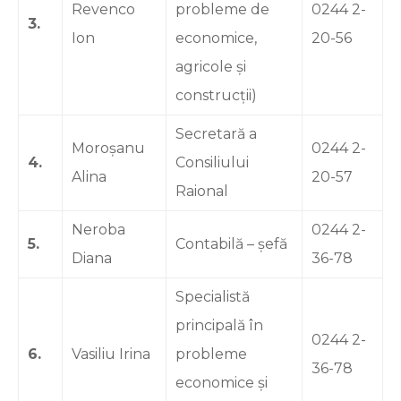
Revenco
probleme de
0244 2-
3.
Ion
economice,
20-56
agricole şi
construcţii)
Secretară a
Moroșanu
0244 2-
4.
Consiliului
Alina
20-57
Raional
Neroba
0244 2-
5.
Contabilă – șefă
Diana
36-78
Specialistă
principală în
0244 2-
6.
Vasiliu Irina
probleme
36-78
economice și