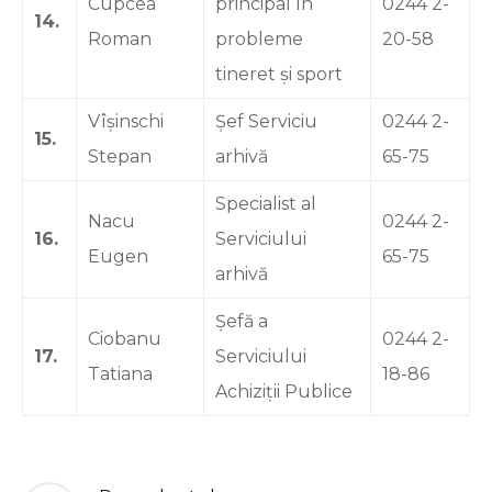
Cupcea
principal în
0244 2-
14.
Roman
probleme
20-58
tineret și sport
Vîșinschi
Șef Serviciu
0244 2-
15.
Stepan
arhivă
65-75
Specialist al
Nacu
0244 2-
16.
Serviciului
Eugen
65-75
arhivă
Șefă a
Ciobanu
0244 2-
17.
Serviciului
Tatiana
18-86
Achiziții Publice