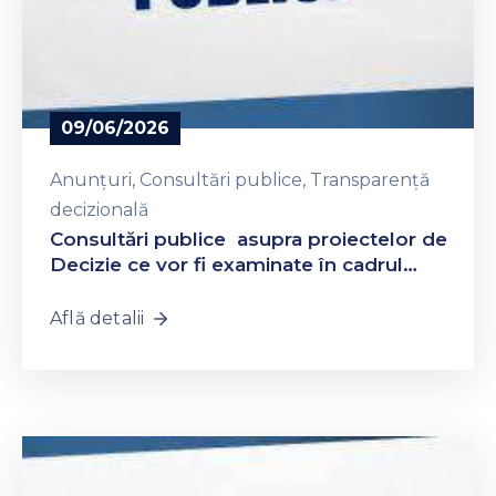
09/06/2026
Anunțuri
‚
Consultări publice
‚
Transparență
decizională
Consultări publice asupra proiectelor de
Decizie ce vor fi examinate în cadrul
ședinței ordinare a consiliului la data de
18 iunie 2026
Află detalii