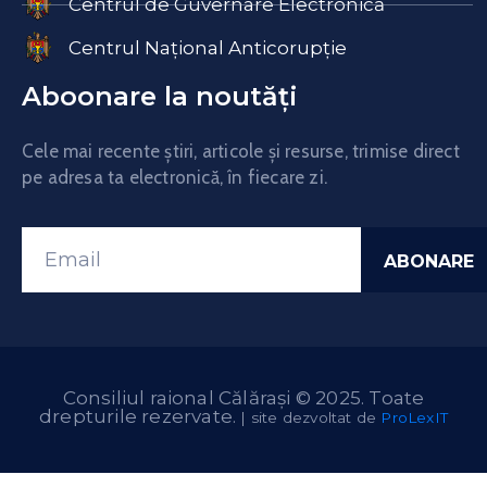
Centrul de Guvernare Electronică
Centrul Național Anticorupție
Aboonare la noutăți
Cele mai recente știri, articole și resurse, trimise direct
pe adresa ta electronică, în fiecare zi.
Consiliul raional Călărași © 2025. Toate
drepturile rezervate.
| site dezvoltat de
ProLexIT