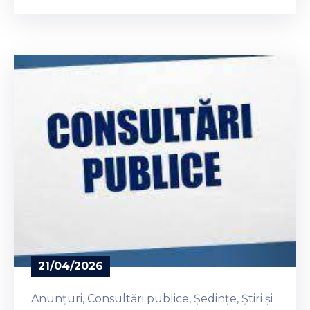
mai 2026.
21/04/2026
Anunțuri
‚
Consultări publice
‚
Ședințe
‚
Știri și