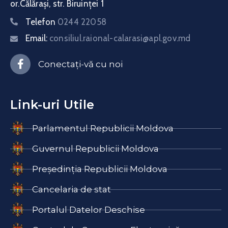
or.Călărași, str. Biruinței 1
Telefon
0244 22058
Email:
consiliul.raional-calarasi@apl.gov.md
Conectați-vă cu noi
Link-uri Utile
Parlamentul Republicii Moldova
Guvernul Republicii Moldova
Președinția Republicii Moldova
Cancelaria de stat
Portalul Datelor Deschise