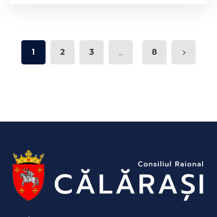
1
2
3
...
8