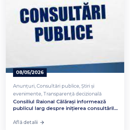
08/05/2026
Anunțuri
‚
Consultări publice
‚
Știri și
evenimente
‚
Transparență decizională
Consiliul Raional Călăraşi informează
publicul larg despre inițierea consultărilor
publice asupra proiectelor de Decizie ce
vor fi examinate în cadrul ședinței
Află detalii
extraordinare a consiliului la data de 14