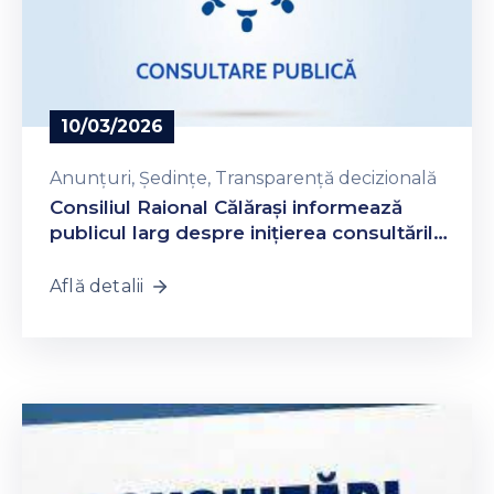
10/03/2026
Anunțuri
‚
Ședințe
‚
Transparență decizională
Consiliul Raional Călăraşi informează
publicul larg despre inițierea consultărilor
publice asupra proiectelor de Decizie ce
vor fi examinate în cadrul ședinței
Află detalii
ordinare a consiliului la data de 24 martie
2026.