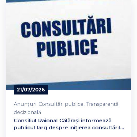
Contacte
21/07/2026
Anunțuri
‚
Consultări publice
‚
Transparență
decizională
Consiliul Raional Călăraşi informează
publicul larg despre inițierea consultărilor
publice asupra proiectelor de Decizie ce