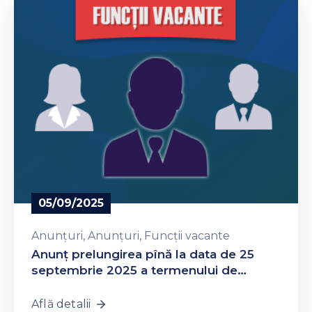
Contacte
05/09/2025
Anunțuri
‚
Anunțuri
‚
Funcții vacante
Anunţ prelungirea pînă la data de 25
septembrie 2025 a termenului de
depunere a actelor
Află detalii