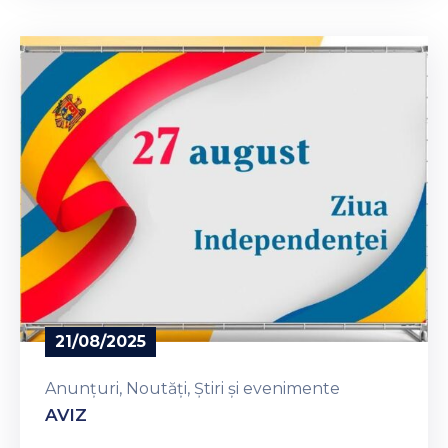
21/08/2025
Anunțuri
‚
Noutăți
‚
Știri și evenimente
AVIZ