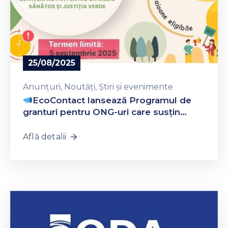
25/08/2025
Anunțuri
‚
Noutăți
‚
Știri și evenimente
EcoContact lansează Programul de
granturi pentru ONG-uri care susțin
inițiative locale în domeniul justiției de
mediu, în raioul Călărași
Află detalii