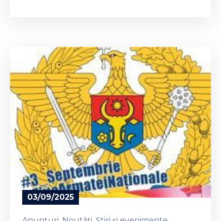
03/09/2025
Anunțuri
‚
Noutăți
‚
Știri și evenimente