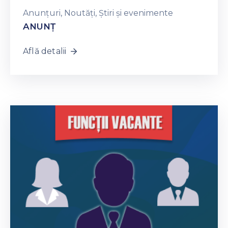
Anunțuri
‚
Noutăți
‚
Știri și evenimente
ANUNȚ
Află detalii