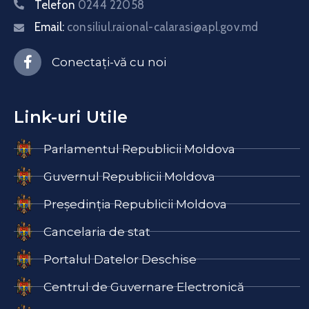
Telefon
0244 22058
Email:
consiliul.raional-calarasi@apl.gov.md
Conectați-vă cu noi
Link-uri Utile
Parlamentul Republicii Moldova
Guvernul Republicii Moldova
Președinția Republicii Moldova
Cancelaria de stat
Portalul Datelor Deschise
Centrul de Guvernare Electronică