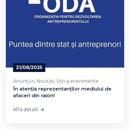
21/08/2025
Anunțuri
‚
Noutăți
‚
Știri și evenimente
În atenția reprezentanților mediului de
afaceri din raion!
Află detalii