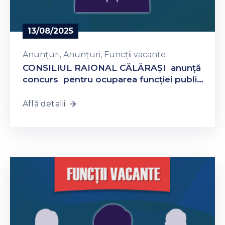
13/08/2025
Anunțuri
‚
Anunțuri
‚
Funcții vacante
CONSILIUL RAIONAL CĂLĂRAŞI anunţă
concurs pentru ocuparea funcţiei publice
vacante pe perioadă nedeterminată Șef
Secția Administrație Publică, Aparatul
Află detalii
președintelui raionului