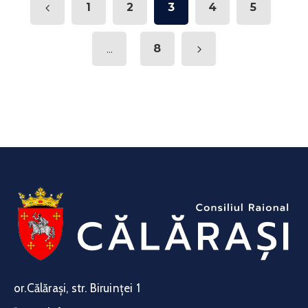
1
2
3
4
5
...
8
or.Călărași, str. Biruinței 1