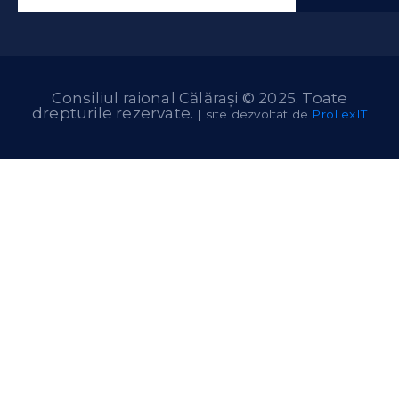
Consiliul raional Călărași © 2025. Toate
drepturile rezervate.
| site dezvoltat de
ProLexIT