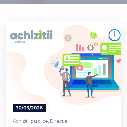
Contacte
30/03/2026
Achiziții publice
‚
Direcția