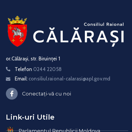
or.Călărași, str. Biruinței 1
Telefon
0244 22058
Email:
consiliul.raional-calarasi@apl.gov.md
Conectați-vă cu noi
Link-uri Utile
Parlamentul Republicii Moldova