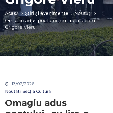
Contacte
Acasă
Știri și evenimente
Noutăți
Omagiu adus poetului „cu lira-n lacrimi”,
Grigore Vieru
13/02/2026
Noutăți
Secția Cultură
‚
Omagiu adus