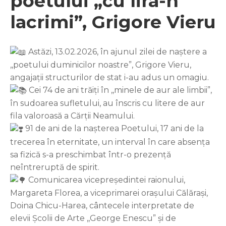
poetului „cu lira-n
lacrimi”, Grigore Vieru
Astăzi, 13.02.2026, în ajunul zilei de naștere a
,,poetului duminicilor noastre”, Grigore Vieru,
angajații structurilor de stat i-au adus un omagiu.
Cei 74 de ani trăiți în ,,minele de aur ale limbii”,
în sudoarea sufletului, au înscris cu litere de aur
fila valoroasă a Cărții Neamului.
91 de ani de la nașterea Poetului, 17 ani de la
trecerea în eternitate, un interval în care absența
sa fizică s-a preschimbat într-o prezență
neîntreruptă de spirit.
Comunicarea vicepreședintei raionului,
Margareta Florea, a viceprimarei orașului Călărași,
Doina Chicu-Harea, cântecele interpretate de
elevii Școlii de Arte ,,George Enescu” și de