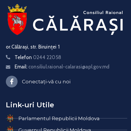
or.Călărași, str. Biruinței 1
Telefon
0244 22058
Email:
consiliul.raional-calarasi@apl.gov.md
Conectați-vă cu noi
Link-uri Utile
Parlamentul Republicii Moldova
Guvernul Republicii Moldova