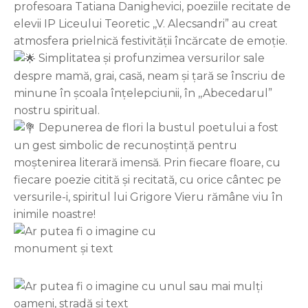
profesoara Tatiana Danighevici, poeziile recitate de
elevii IP Liceului Teoretic ,,V. Alecsandri” au creat
atmosfera prielnică festivității încărcate de emoție.
Simplitatea și profunzimea versurilor sale
despre mamă, grai, casă, neam și țară se înscriu de
minune în școala înțelepciunii, în ,,Abecedarul”
nostru spiritual.
Depunerea de flori la bustul poetului a fost
un gest simbolic de recunoștință pentru
moștenirea literară imensă. Prin fiecare floare, cu
fiecare poezie citită și recitată, cu orice cântec pe
versurile-i, spiritul lui Grigore Vieru rămâne viu în
inimile noastre!