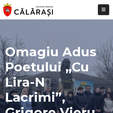
Despre
noi
Știri
și
Omagiu Adus
evenimente
Poetului „cu
Transparență
decizională
Lira-N
Comisii
raionale
Lacrimi”,
Funcții
vacante
Grigore Vieru