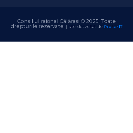
Consiliul raional Călărași © 2025. Toate
drepturile rezervate.
| site dezvoltat de
ProLexIT