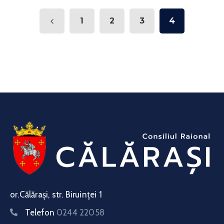
1
2
3
4
or.Călărași, str. Biruinței 1
Telefon
0244 22058