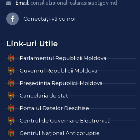
Email:
consiliul.raional-calarasi@apl.gov.md
Conectați-vă cu noi
Link-uri Utile
Parlamentul Republicii Moldova
Guvernul Republicii Moldova
Președinția Republicii Moldova
Cancelaria de stat
Portalul Datelor Deschise
Centrul de Guvernare Electronică
Centrul Național Anticorupție