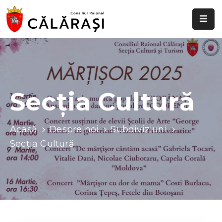
Despre
noi
Știri
și
Secția Cultură
evenimente
Transparență
Acasă
Despre noi
Subdiviziuni
decizională
Secția Cultură
Comisii
raionale
Funcții
vacante