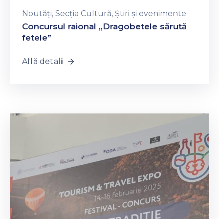
Noutăți
‚
Secția Cultură
‚
Știri și evenimente
Concursul raional ,,Dragobetele sărută
fetele”
Află detalii