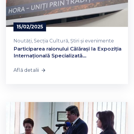
15/02/2025
Noutăți
‚
Secția Cultură
‚
Știri și evenimente
Participarea raionului Călărași la Expoziția
Internațională Specializată
„TOURISM&TRAVEL EXPO 2025”, ediția a
XXVIII-a
Află detalii