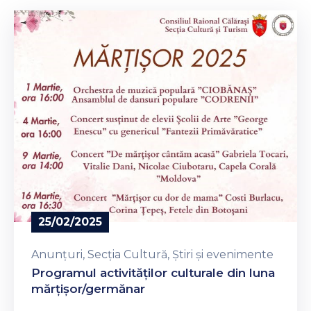
Contacte
25/02/2025
Anunțuri
‚
Secția Cultură
‚
Știri și evenimente
Programul activităților culturale din luna
mărțișor/germănar