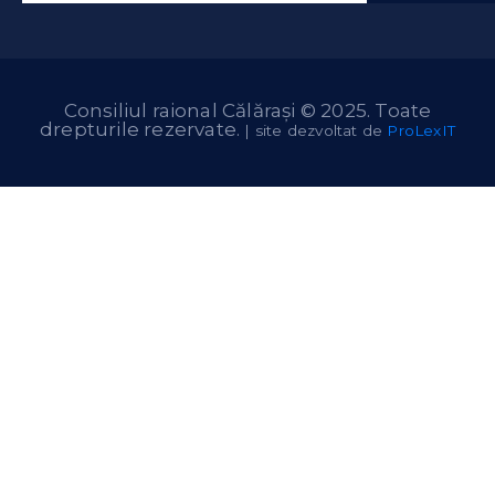
Consiliul raional Călărași © 2025. Toate
drepturile rezervate.
| site dezvoltat de
ProLexIT