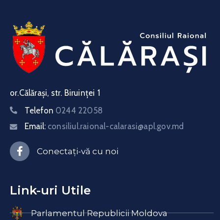
or.Călărași, str. Biruinței 1
Telefon
0244 22058
Email:
consiliul.raional-calarasi@apl.gov.md
Conectați-vă cu noi
Link-uri Utile
Parlamentul Republicii Moldova