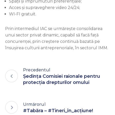
Spații și împrumuturi preferențiale;
Acces și supraveghere video 24/24;
WI-FI gratuit.
Prin intermediul IAC se urmărește consolidarea
unui sector privat dinamic, capabil să facă față
concurenței, prin creștere continuă bazată pe
însușirea culturii antreprenoriale, în sectorul IMM.
Precedentul
Ședința Comisiei raionale pentru
protecția drepturilor omului
Urmărorul
#Tabăra – #Tineri_în_acțiune!