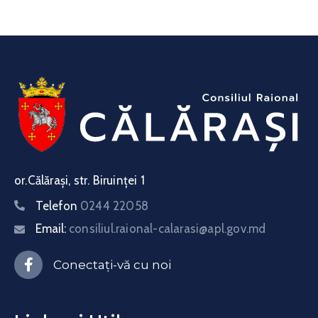
or.Călărași, str. Biruinței 1
Telefon
0244 22058
Email:
consiliul.raional-calarasi@apl.gov.md
Conectați-vă cu noi