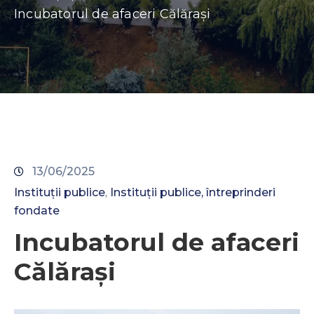
Contacte
Incubatorul de afaceri Călărași
13/06/2025
Instituții publice
Instituții publice, întreprinderi
‚
fondate
Incubatorul de afaceri
Călărași