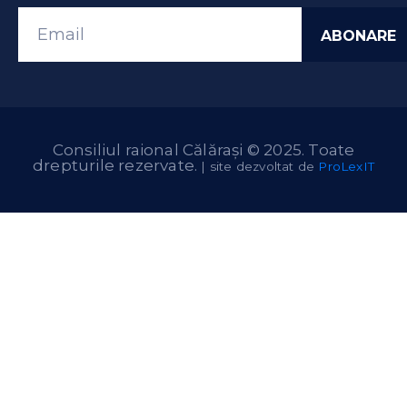
Consiliul raional Călărași © 2025. Toate
drepturile rezervate.
| site dezvoltat de
ProLexIT