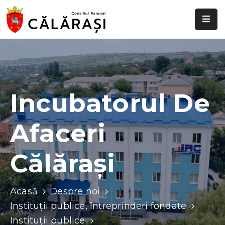
Despre
noi
Știri
și
Incubatorul De
evenimente
Afaceri
Transparență
decizională
Călărași
Comisii
raionale
Acasă
Despre noi
Funcții
Instituții publice, întreprinderi fondate
vacante
Instituții publice