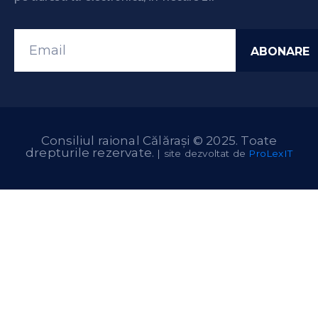
Consiliul raional Călărași © 2025. Toate
drepturile rezervate.
| site dezvoltat de
ProLexIT