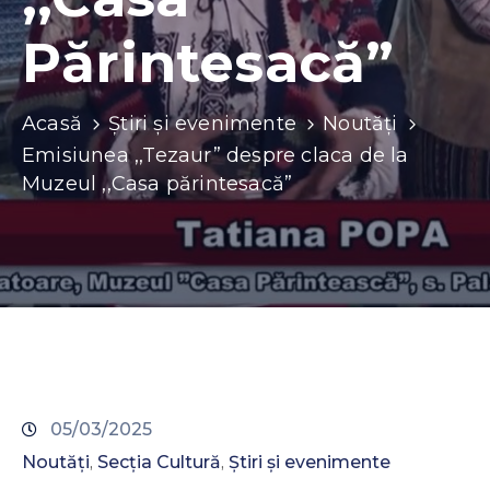
Contacte
Părintesacă”
Acasă
Știri și evenimente
Noutăți
Emisiunea ,,Tezaur” despre claca de la
Muzeul ,,Casa părintesacă”
05/03/2025
Noutăți
Secția Cultură
Știri și evenimente
‚
‚