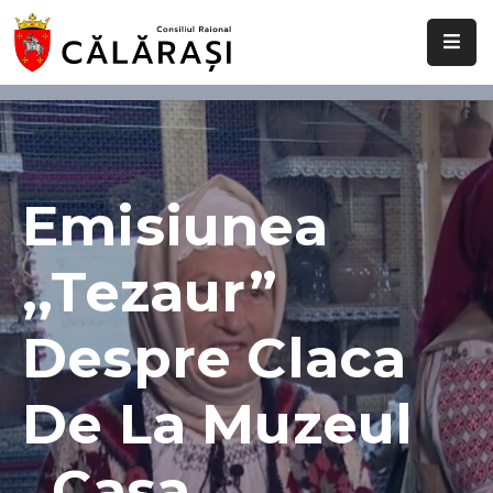
Despre
noi
Știri
și
Emisiunea
evenimente
,,Tezaur”
Transparență
decizională
Despre Claca
Comisii
raionale
De La Muzeul
Funcții
vacante
,,Casa