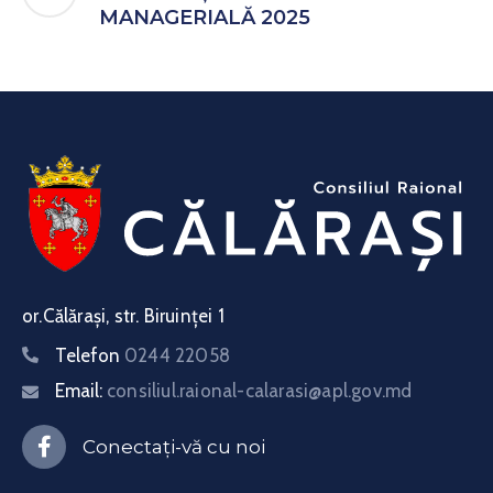
MANAGERIALĂ 2025
or.Călărași, str. Biruinței 1
Telefon
0244 22058
Email:
consiliul.raional-calarasi@apl.gov.md
Conectați-vă cu noi