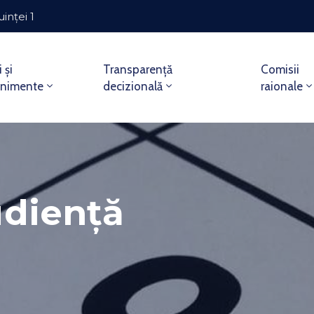
uinței 1
i și
Transparență
Comisii
enimente
decizională
raionale
diență