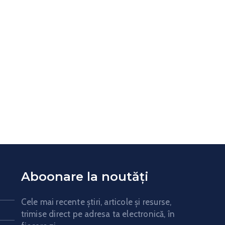
Aboonare la noutăți
Cele mai recente știri, articole și resurse,
trimise direct pe adresa ta electronică, în