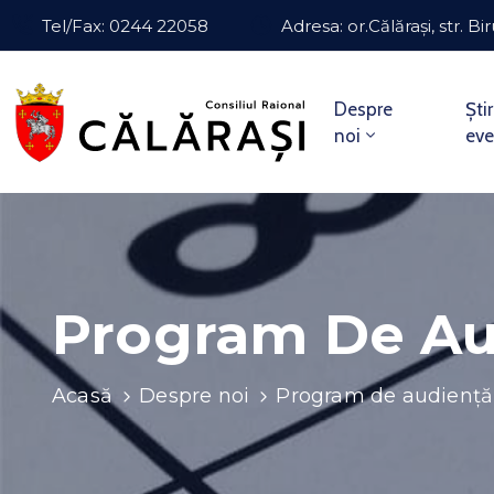
Tel/Fax: 0244 22058
Adresa: or.Călărași, str. Bir
Despre
Știr
noi
ev
Program De Au
Acasă
Despre noi
Program de audiență