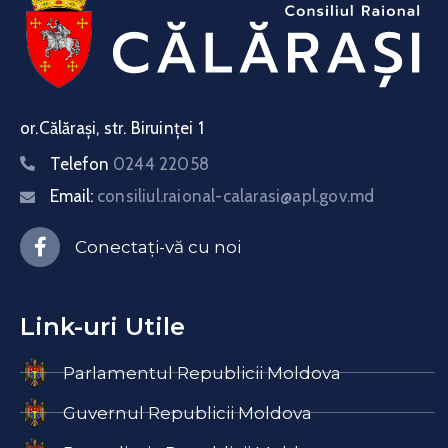
or.Călărași, str. Biruinței 1
Telefon
0244 22058
Email:
consiliul.raional-calarasi@apl.gov.md
Conectați-vă cu noi
Link-uri Utile
Parlamentul Republicii Moldova
Guvernul Republicii Moldova