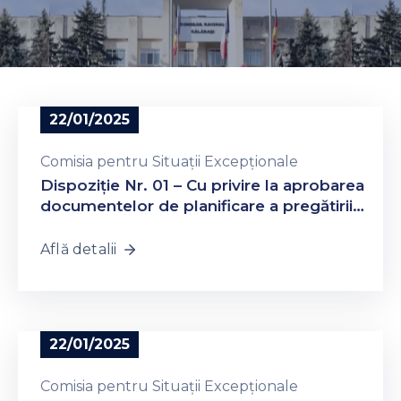
Contacte
22/01/2025
Comisia pentru Situații Excepționale
Dispoziție Nr. 01 – Cu privire la aprobarea
documentelor de planificare a pregătirii
în domeniul Protecției Civile a raionului
Călărași pentru anul 2025
Află detalii
22/01/2025
Comisia pentru Situații Excepționale