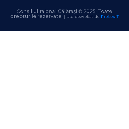
Consiliul raional Călărași © 2025. Toate
drepturile rezervate.
| site dezvoltat de
ProLexIT