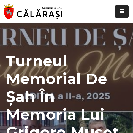
Despre
noi
Știri
și
Turneul
evenimente
Memorial De
Transparență
decizională
Șah În
Comisii
raionale
Memoria Lui
Funcții
vacante
Grigore Mușet