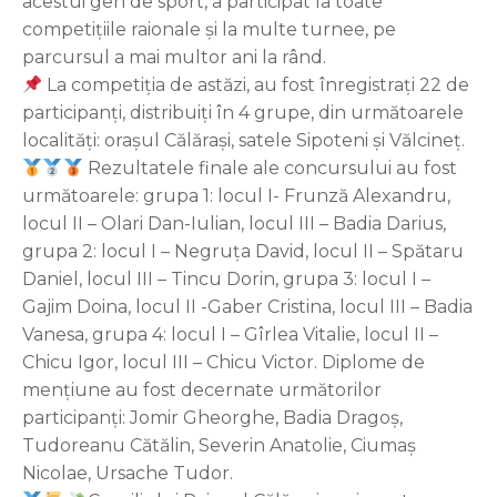
acestui gen de sport, a participat la toate
competițiile raionale și la multe turnee, pe
parcursul a mai multor ani la rând.
La competiția de astăzi, au fost înregistrați 22 de
participanți, distribuiți în 4 grupe, din următoarele
localități: orașul Călărași, satele Sipoteni și Vălcineț.
Rezultatele finale ale concursului au fost
următoarele: grupa 1: locul I- Frunză Alexandru,
locul II – Olari Dan-Iulian, locul III – Badia Darius,
grupa 2: locul I – Negruța David, locul II – Spătaru
Daniel, locul III – Tincu Dorin, grupa 3: locul I –
Gajim Doina, locul II -Gaber Cristina, locul III – Badia
Vanesa, grupa 4: locul I – Gîrlea Vitalie, locul II –
Chicu Igor, locul III – Chicu Victor. Diplome de
mențiune au fost decernate următorilor
participanți: Jomir Gheorghe, Badia Dragoș,
Tudoreanu Cătălin, Severin Anatolie, Ciumaș
Nicolae, Ursache Tudor.