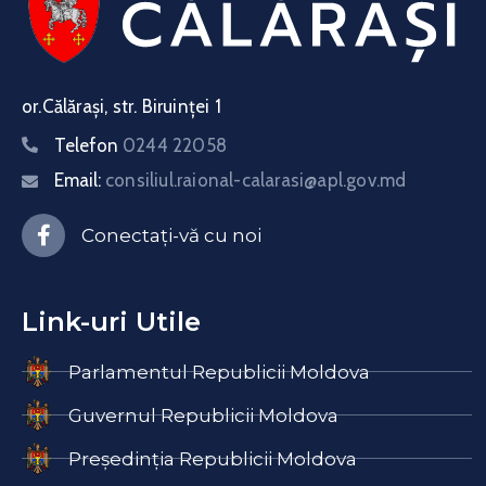
or.Călărași, str. Biruinței 1
Telefon
0244 22058
Email:
consiliul.raional-calarasi@apl.gov.md
Conectați-vă cu noi
Link-uri Utile
Parlamentul Republicii Moldova
Guvernul Republicii Moldova
Președinția Republicii Moldova