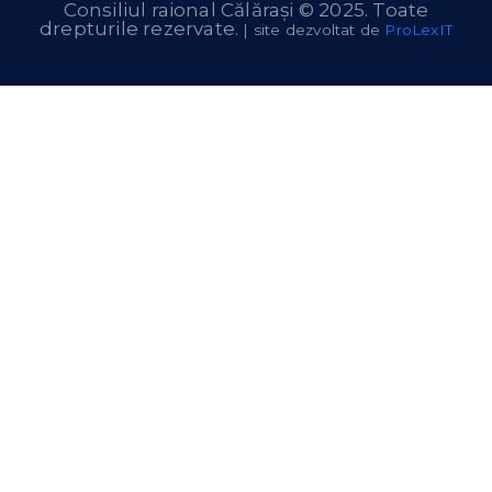
Consiliul raional Călărași © 2025. Toate
drepturile rezervate.
| site dezvoltat de
ProLexIT