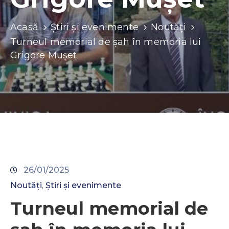
Contacte
Acasă
Știri și evenimente
Noutăți
Turneul memorial de șah în memoria lui
Grigore Mușet
26/01/2025
Noutăți
Știri și evenimente
‚
Turneul memorial de