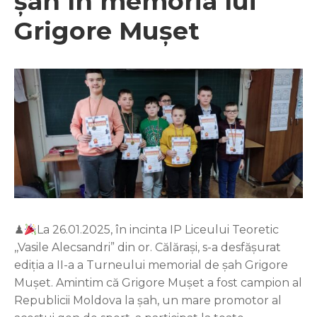
șah în memoria lui
Grigore Mușet
♟
La 26.01.2025, în incinta IP Liceului Teoretic
,,Vasile Alecsandri” din or. Călărași, s-a desfășurat
ediția a II-a a Turneului memorial de șah Grigore
Mușet. Amintim că Grigore Mușet a fost campion al
Republicii Moldova la șah, un mare promotor al