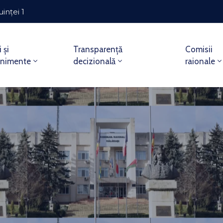
uinței 1
i și
Transparență
Comisii
enimente
decizională
raionale