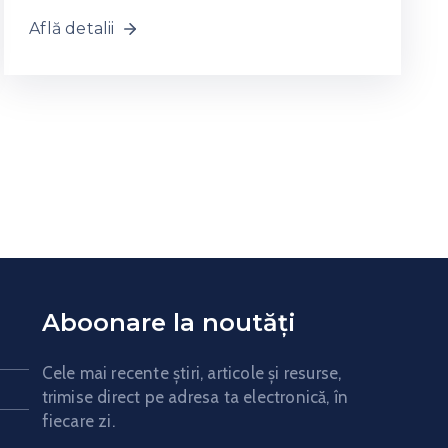
Află detalii
Aboonare la noutăți
Cele mai recente știri, articole și resurse,
trimise direct pe adresa ta electronică, în
fiecare zi.