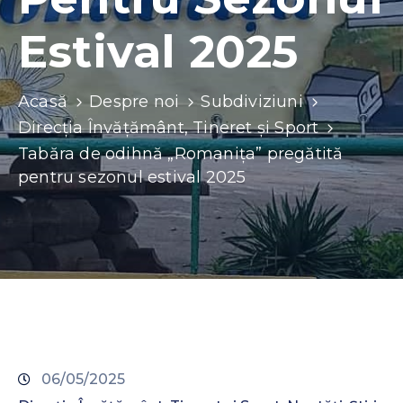
Contacte
Estival 2025
Acasă
Despre noi
Subdiviziuni
Direcția Învățământ, Tineret și Sport
Tabăra de odihnă „Romanița” pregătită
pentru sezonul estival 2025
06/05/2025