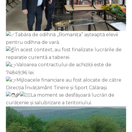
Tabăra de odihnă ,,Romanița” așteaptă elevii
pentru odihna de vară.
În acest context, au fost finalizate lucrările de
reparație curentă a taberei.
Valoarea contractului de achiziții este de
74849,96 lei.
Mijloacele financiare au fost alocate de către
Direcția Învățământ Tinere și Sport Călărași.
La moment se desfășoară lucrări de
curățenie și salubrizare a teritoriului.