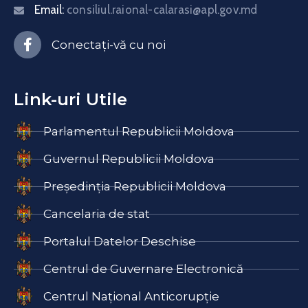
Email:
consiliul.raional-calarasi@apl.gov.md
Conectați-vă cu noi
Link-uri Utile
Parlamentul Republicii Moldova
Guvernul Republicii Moldova
Președinția Republicii Moldova
Cancelaria de stat
Portalul Datelor Deschise
Centrul de Guvernare Electronică
Centrul Național Anticorupție