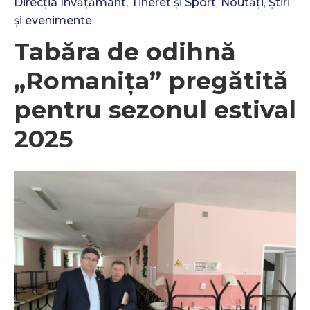
Direcția Învățământ, Tineret și Sport
Noutăți
Știri
‚
‚
și evenimente
Tabăra de odihnă
„Romanița” pregătită
pentru sezonul estival
2025