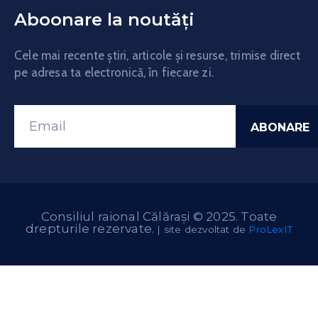
Aboonare la noutăți
Cele mai recente știri, articole și resurse, trimise direct
pe adresa ta electronică, în fiecare zi.
Consiliul raional Călărași © 2025. Toate
drepturile rezervate.
| site dezvoltat de
ProLexIT