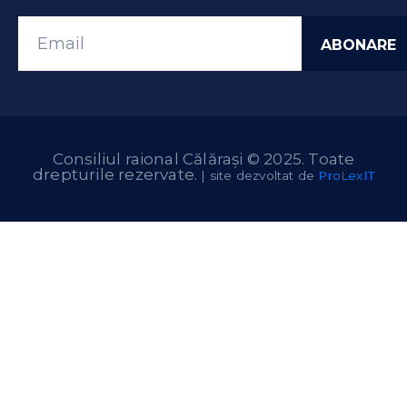
Consiliul raional Călărași © 2025. Toate
drepturile rezervate.
| site dezvoltat de
ProLexIT