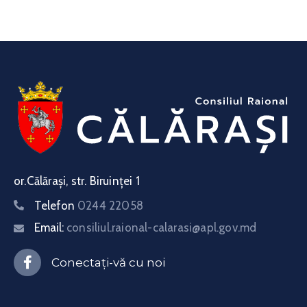
or.Călărași, str. Biruinței 1
Telefon
0244 22058
Email:
consiliul.raional-calarasi@apl.gov.md
Conectați-vă cu noi