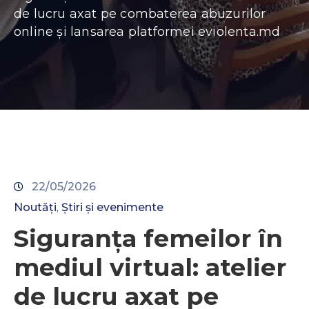
de lucru axat pe combaterea abuzurilor
online și lansarea platformei eviolenta.md
22/05/2026
Noutăți
Știri și evenimente
‚
Siguranța femeilor în
mediul virtual: atelier
de lucru axat pe