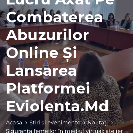
Contacte
Combaterea
Abuzurilor
Online Și
Lansarea
Platformei
Eviolenta.md
Acasă
Știri și evenimente
Noutăți
Siguranța femeilor în mediul virtual: atelier