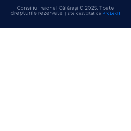
Consiliul raional Călărași © 2025. Toate
drepturile rezervate.
| site dezvoltat de
ProLexIT