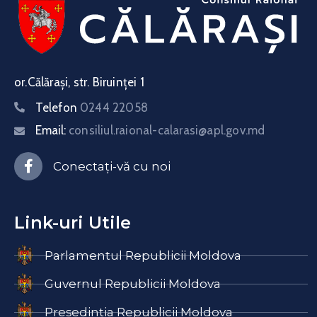
or.Călărași, str. Biruinței 1
Telefon
0244 22058
Email:
consiliul.raional-calarasi@apl.gov.md
Conectați-vă cu noi
Link-uri Utile
Parlamentul Republicii Moldova
Guvernul Republicii Moldova
Președinția Republicii Moldova