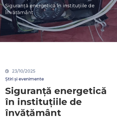
Contacte
Siguranță energetică în instituțiile de
învățământ
23/10/2025
Știri și evenimente
Siguranță energetică
în instituțiile de
învățământ