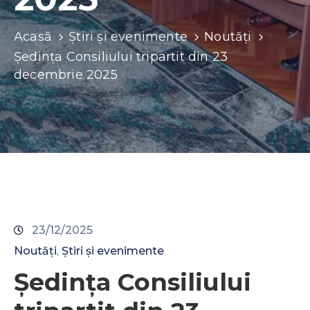
Contacte
Acasă
Știri și evenimente
Noutăți
Ședința Consiliului tripartit din 23
decembrie 2025
23/12/2025
Noutăți
Știri și evenimente
‚
Ședința Consiliului