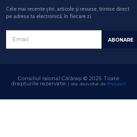
Cele mai recente știri, articole și resurse, trimise direct
pe adresa ta electronică, în fiecare zi.
Consiliul raional Călărași © 2025. Toate
drepturile rezervate.
| site dezvoltat de
ProLexIT