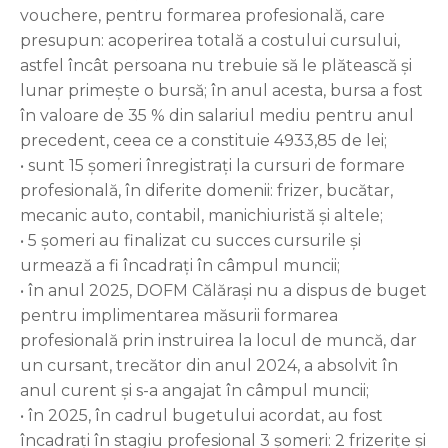
vouchere, pentru formarea profesională, care
presupun: acoperirea totală a costului cursului,
astfel încât persoana nu trebuie să le plătească și
lunar primește o bursă; în anul acesta, bursa a fost
în valoare de 35 % din salariul mediu pentru anul
precedent, ceea ce a constituie 4933,85 de lei;
• sunt 15 șomeri înregistrați la cursuri de formare
profesională, în diferite domenii: frizer, bucătar,
mecanic auto, contabil, manichiuristă și altele;
• 5 șomeri au finalizat cu succes cursurile și
urmează a fi încadrați în câmpul muncii;
• în anul 2025, DOFM Călărași nu a dispus de buget
pentru implimentarea măsurii formarea
profesională prin instruirea la locul de muncă, dar
un cursant, trecător din anul 2024, a absolvit în
anul curent și s-a angajat în câmpul muncii;
• în 2025, în cadrul bugetului acordat, au fost
încadrați în stagiu profesional 3 șomeri: 2 frizerițe și