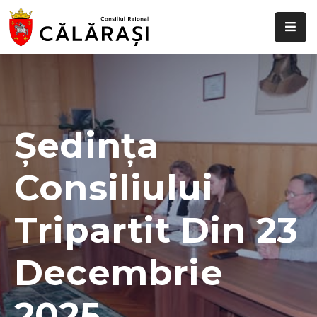
Despre
noi
Știri
și
Ședința
evenimente
Consiliului
Transparență
decizională
Tripartit Din 23
Comisii
raionale
Decembrie
Funcții
vacante
2025