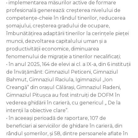
• implementarea măsurilor active de formare
profesională generează: creșterea nivelului de
competențe-cheie în rândul tinerilor, reducerea
șomajului, creșterea gradului de ocupare,
îmbunătățirea adaptării tinerilor la cerințele pieței
muncii, dezvoltarea capitalului uman și a
productivității economice, diminuarea
fenomenului de migrație a tinerilor necalificați;
• în anul 2025, 164 de elevi ai cl. a IX-a, din 6 instituții
de învățământ: Gimnaziul Peticeni, Gimnaziul
Bahmut, Gimnaziul Raciula, Igimnaziul ,,Ion
Creangă” din orașul Călărași, Gimnaziul Radeni,
Gimnaziul Pitușca au fost instruiți de DOFM în
vederea ghidării în carieră, cu genericul „ De la
intenții la obiective clare”.
• în aceeași perioadă de raportare, 107 de
beneficiari ai serviciilor de ghidare în carieră, din
rândul şomerilor, și 58, dintre persoanele aflate în