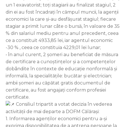
un 1 exavatorist; toți stagiarii au finalizat stagiul, 2
din ei au fost încadrați în cămpul muncii, la agenții
economici la care și-au desfășurat stagiul; fiecare
stagiar a primit lunar câte o bursă, în valoare de 35
% din salariul mediu pentru anul precedent, ceea
ce a constituit 4933,85 lei, iar agentul economic
-30 % , ceea ce constituia 4229,01 lei lunar;
• în anul curent, 2 șomeri au beneficiat de măsura
de certificare a cunoștințelor și a competențelor
dobândite în contexte de educație nonformală și
informală, la specialitățile: bucătar și electrician;
ambii șomeri au căpătat gratis documentul de
certificare, au fost angajați conform profesiei
certificate.
Consiliul tripartit a votat decizia în vederea
activității de mai departe a DOFM Călărași:
1. Informarea agenților economici pentru a-și
exprima disponibilitatea de a antrena persoane la