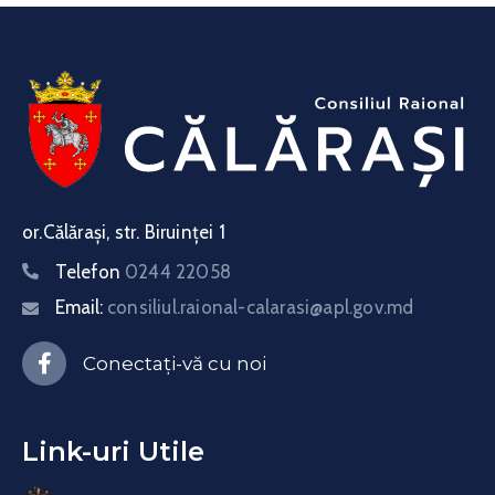
or.Călărași, str. Biruinței 1
Telefon
0244 22058
Email:
consiliul.raional-calarasi@apl.gov.md
Conectați-vă cu noi
Link-uri Utile