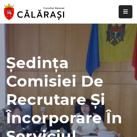
Despre
noi
Știri
și
Ședința
evenimente
Comisiei De
Transparență
decizională
Recrutare Și
Comisii
raionale
Încorporare În
Funcții
vacante
Serviciul