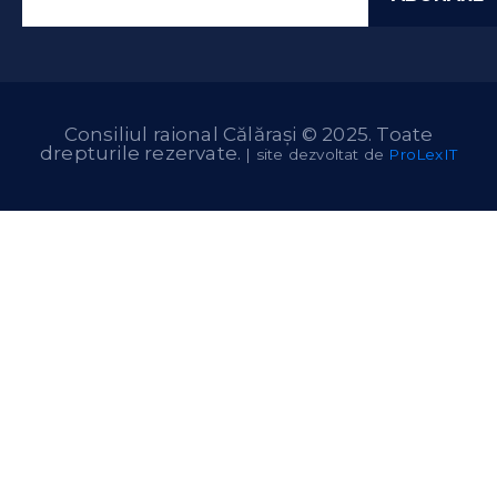
Consiliul raional Călărași © 2025. Toate
drepturile rezervate.
| site dezvoltat de
ProLexIT