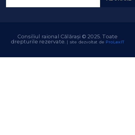
Consiliul raional Călărași © 2025. Toate
drepturile rezervate.
| site dezvoltat de
ProLexIT