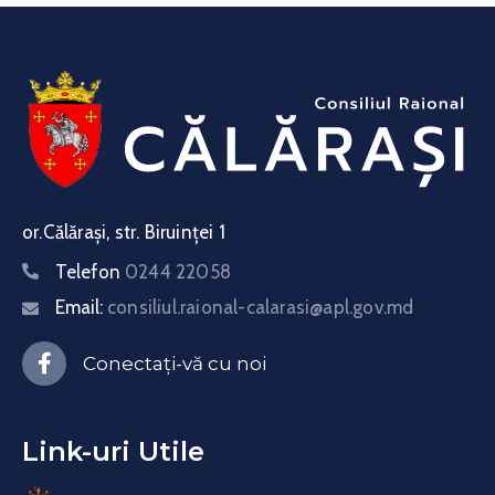
or.Călărași, str. Biruinței 1
Telefon
0244 22058
Email:
consiliul.raional-calarasi@apl.gov.md
Conectați-vă cu noi
Link-uri Utile