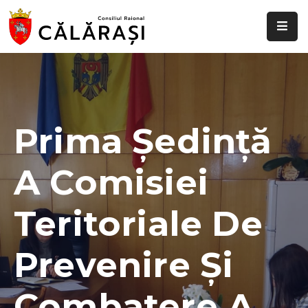
Despre
noi
Știri
și
Prima Ședință
evenimente
A Comisiei
Transparență
decizională
Teritoriale De
Comisii
raionale
Prevenire Și
Funcții
vacante
Combatere A