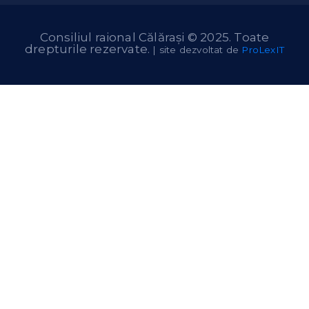
Consiliul raional Călărași © 2025. Toate
drepturile rezervate.
| site dezvoltat de
ProLexIT