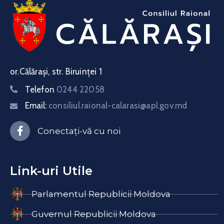
or.Călărași, str. Biruinței 1
Telefon
0244 22058
Email:
consiliul.raional-calarasi@apl.gov.md
Conectați-vă cu noi
Link-uri Utile
Parlamentul Republicii Moldova
Guvernul Republicii Moldova