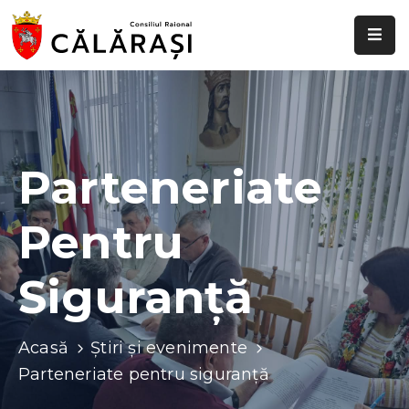
Despre
noi
Știri
și
Parteneriate
evenimente
Pentru
Transparență
decizională
Siguranță
Comisii
raionale
Acasă
Știri și evenimente
Funcții
Parteneriate pentru siguranță
vacante