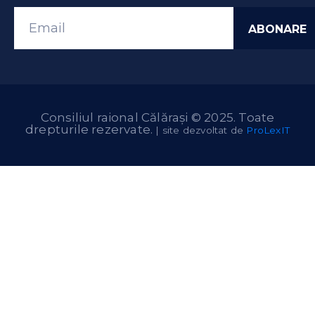
Consiliul raional Călărași © 2025. Toate
drepturile rezervate.
| site dezvoltat de
ProLexIT