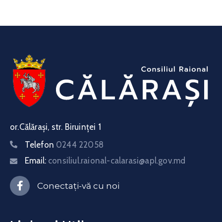
or.Călărași, str. Biruinței 1
Telefon
0244 22058
Email:
consiliul.raional-calarasi@apl.gov.md
Conectați-vă cu noi