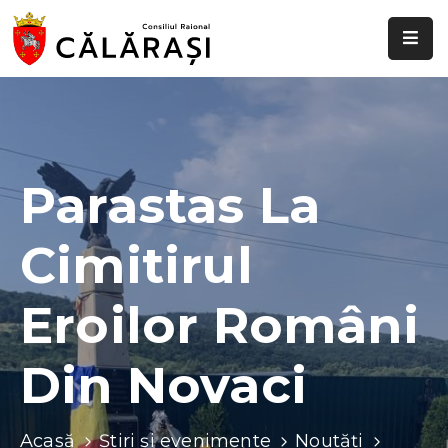
Despre
noi
Știri
și
Parastas La
evenimente
Cimitirul
Transparență
decizională
Eroilor Români
Comisii
raionale
Din Novaci
Funcții
vacante
Acasă
Știri și evenimente
Noutăți