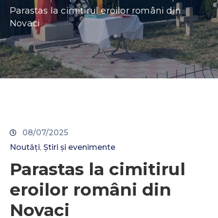
Contacte
Parastas la cimitirul eroilor români din
Novaci
08/07/2025
Noutăți
Știri și evenimente
‚
Parastas la cimitirul
eroilor români din
Novaci