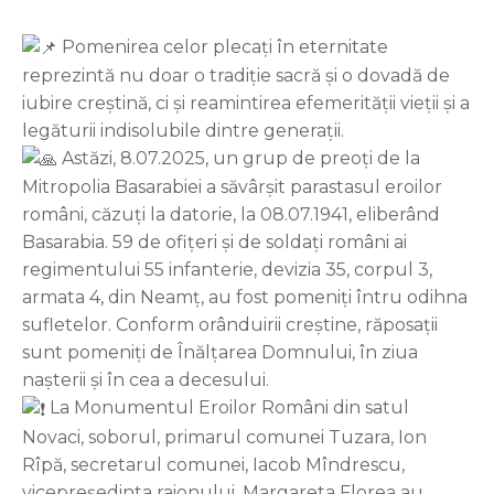
Pomenirea celor plecați în eternitate
reprezintă nu doar o tradiție sacră și o dovadă de
iubire creștină, ci și reamintirea efemerității vieții și a
legăturii indisolubile dintre generații.
Astăzi, 8.07.2025, un grup de preoți de la
Mitropolia Basarabiei a săvârșit parastasul eroilor
români, căzuți la datorie, la 08.07.1941, eliberând
Basarabia. 59 de ofițeri și de soldați români ai
regimentului 55 infanterie, devizia 35, corpul 3,
armata 4, din Neamț, au fost pomeniți întru odihna
sufletelor. Conform orânduirii creștine, răposații
sunt pomeniți de Înălțarea Domnului, în ziua
nașterii și în cea a decesului.
La Monumentul Eroilor Români din satul
Novaci, soborul, primarul comunei Tuzara, Ion
Rîpă, secretarul comunei, Iacob Mîndrescu,
vicepreședinta raionului, Margareta Florea au