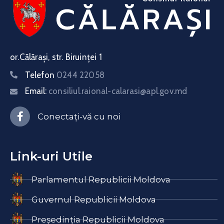
or.Călărași, str. Biruinței 1
Telefon
0244 22058
Email:
consiliul.raional-calarasi@apl.gov.md
Conectați-vă cu noi
Link-uri Utile
Parlamentul Republicii Moldova
Guvernul Republicii Moldova
Președinția Republicii Moldova