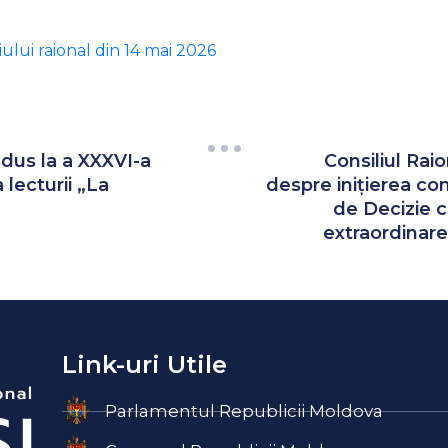
iului raional din 14 mai 2026
adus la a XXXVI-a
Consiliul Rai
lecturii „La
despre inițierea con
de Decizie c
extraordinare
Link-uri Utile
Parlamentul Republicii Moldova