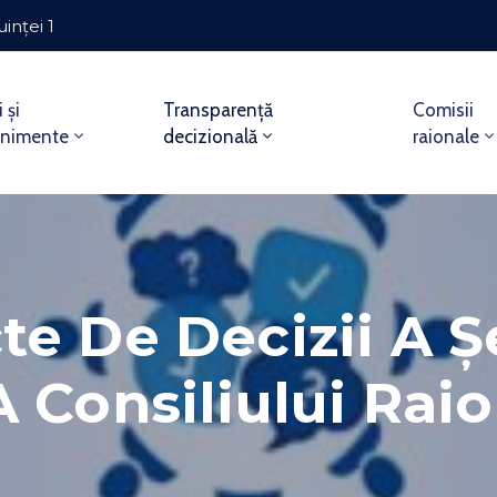
uinței 1
i și
Transparență
Comisii
enimente
decizională
raionale
te De Decizii A Ș
 Consiliului Raio