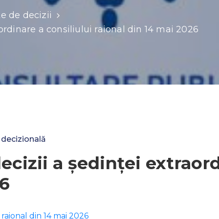
e de decizii
ordinare a consiliului raional din 14 mai 2026
 decizională
cizii a ședinței extraord
26
 raional din 14 mai 2026