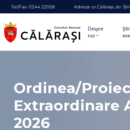
Tel/Fax: 0244 22058
Adresa: or.Călărași, str. Bir
Despre
Știr
noi
ev
Ordinea/Proiec
Extraordinare A
2026