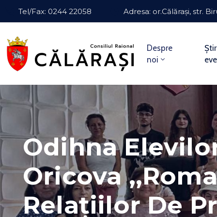
Tel/Fax: 0244 22058
Adresa: or.Călărași, str. Bir
Despre
Știr
noi
ev
Odihna Elevilor
Oricova ,,Roman
Relațiilor De P