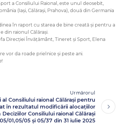
port a Consiliului Raional, este unul deosebit,
din România (Iași, Călărași, Prahova), două din Germania
tudinea în raport cu starea de bine creată și pentru a
e din raionul Călărași.
fa Direcției Învățământ, Tineret și Sport, Elena
e vor da roade prielnice și peste ani.
e!
Urmărorul
i al Consiliului raional Călărași pentru
t în rezultatul modificării alocațiilor
ciziilor Consiliului raional Călărași
 05/01,05/05 și 05/37 din 31 iulie 2025