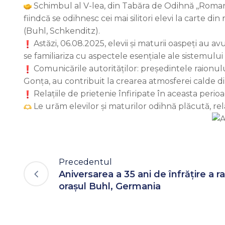
Schimbul al V-lea, din Tabăra de Odihnă ,,Romaniț
fiindcă se odihnesc cei mai silitori elevi la carte din
(Buhl, Schkenditz).
Astăzi, 06.08.2025, elevii și maturii oaspeți au av
se familiariza cu aspectele esențiale ale sistemului d
Comunicările autorităților: președintele raionulu
Gonța, au contribuit la crearea atmosferei calde di
Relațiile de prietenie înfiripate în aceasta perio
Le urăm elevilor și maturilor odihnă plăcută, rel
Precedentul
Aniversarea a 35 ani de înfrățire a ra
orașul Buhl, Germania