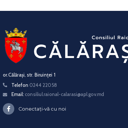
or.Călărași, str. Biruinței 1
Telefon
0244 22058
Email:
consiliul.raional-calarasi@apl.gov.md
Conectați-vă cu noi