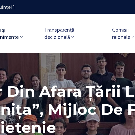
uinței 1
i și
Transparență
Comisii
enimente
decizională
raionale
 Din Afara Țării 
ița”, Mijloc De F
rietenie