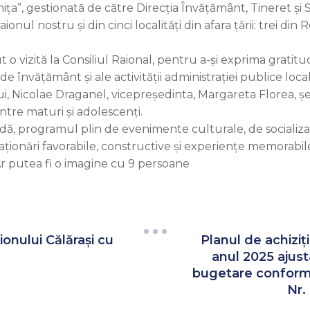
a”, gestionată de către Direcția Învățământ, Tineret și S
 raionul nostru și din cinci localități din afara țării: trei 
ut o vizită la Consiliul Raional, pentru a-și exprima grati
e învățământ și ale activității administrației publice local
i, Nicolae Draganel, vicepreședinta, Margareta Florea, șe
ntre maturi și adolescenți.
adă, programul plin de evenimente culturale, de socializar
aționări favorabile, constructive și experiențe memorabil
ionului Călărași cu
Planul de achiziți
anul 2025 ajusta
bugetare conform De
Nr.