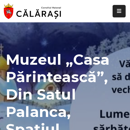
Despre
noi
Știri
și
Muzeul „Casa
evenimente
Părintească”,
Transparență
decizională
Din Satul
Comisii
raionale
Palanca,
Funcții
vacante
Spațiul