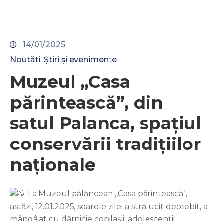
14/01/2025
Noutăți
Știri și evenimente
‚
Muzeul „Casa
părintească”, din
satul Palanca, spațiul
conservării tradițiilor
naționale
La Muzeul pălăncean ,,Casa părintească”,
astăzi, 12.01.2025, soarele zilei a strălucit deosebit, a
mângâiat cu dărnicie copilașii, adolescenții