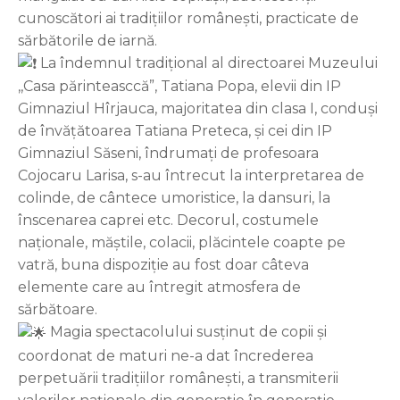
cunoscători ai tradițiilor românești, practicate de
sărbătorile de iarnă.
La îndemnul tradițional al directoarei Muzeului
,,Casa părinteasccă”, Tatiana Popa, elevii din IP
Gimnaziul Hîrjauca, majoritatea din clasa I, conduși
de învățătoarea Tatiana Preteca, și cei din IP
Gimnaziul Săseni, îndrumați de profesoara
Cojocaru Larisa, s-au întrecut la interpretarea de
colinde, de cântece umoristice, la dansuri, la
înscenarea caprei etc. Decorul, costumele
naționale, măștile, colacii, plăcintele coapte pe
vatră, buna dispoziție au fost doar câteva
elemente care au întregit atmosfera de
sărbătoare.
Magia spectacolului susținut de copii și
coordonat de maturi ne-a dat încrederea
perpetuării tradițiilor românești, a transmiterii