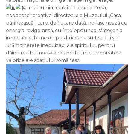
valorilor naționale din generație în generație.
Îi mulțumim cordial Tatianei Popa,
neobositei, creativei directoare a Muzeului ,,Casa
părintească”, care, de fiecare dată, ne fascinează cu
energia revigorantă, cu înțelepciunea, sfătoșenia
irepetabile, bune de pus la icoana sufletului și-i
urăm tinerețe inepuizabilă a spiritului, pentru
dăinuirea frumoasă a neamului, în coordonatele
valorice ale spațiului românesc.