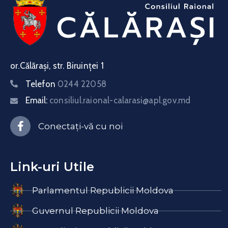
or.Călărași, str. Biruinței 1
Telefon
0244 22058
Email:
consiliul.raional-calarasi@apl.gov.md
Conectați-vă cu noi
Link-uri Utile
Parlamentul Republicii Moldova
Guvernul Republicii Moldova