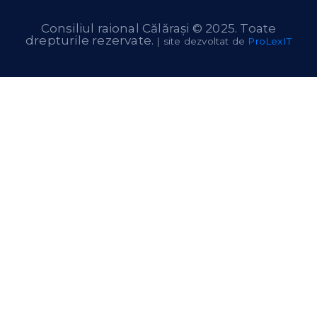
Consiliul raional Călărași © 2025. Toate
drepturile rezervate.
| site dezvoltat de
ProLexIT