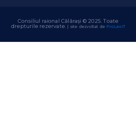
Consiliul raional Călărași © 2025. Toate
drepturile rezervate.
| site dezvoltat de
ProLexIT