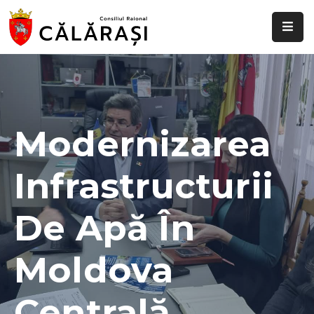
Despre
noi
Știri
și
Modernizarea
evenimente
Infrastructurii
Transparență
decizională
De Apă În
Comisii
raionale
Moldova
Funcții
vacante
Centrală