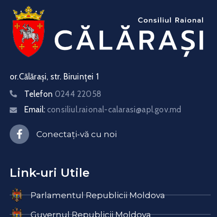
or.Călărași, str. Biruinței 1
Telefon
0244 22058
Email:
consiliul.raional-calarasi@apl.gov.md
Conectați-vă cu noi
Link-uri Utile
Parlamentul Republicii Moldova
Guvernul Republicii Moldova