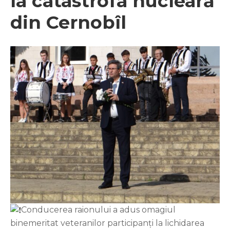
la catastrofa nucleară
din Cernobîl
Conducerea raionului a adus omagiul
binemeritat veteranilor participanți la lichidarea