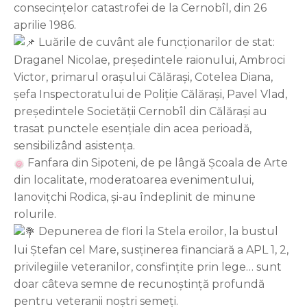
consecințelor catastrofei de la Cernobîl, din 26
aprilie 1986.
Luările de cuvânt ale funcționarilor de stat:
Draganel Nicolae, președintele raionului, Ambroci
Victor, primarul orașului Călărași, Cotelea Diana,
șefa Inspectoratului de Poliție Călărași, Pavel Vlad,
președintele Societății Cernobîl din Călărași au
trasat punctele esențiale din acea perioadă,
sensibilizând asistența.
Fanfara din Sipoteni, de pe lângă Școala de Arte
din localitate, moderatoarea evenimentului,
Ianovițchi Rodica, și-au îndeplinit de minune
rolurile.
Depunerea de flori la Stela eroilor, la bustul
lui Ștefan cel Mare, susținerea financiară a APL 1, 2,
privilegiile veteranilor, consfințite prin lege… sunt
doar câteva semne de recunoștință profundă
pentru veteranii noștri semeți.