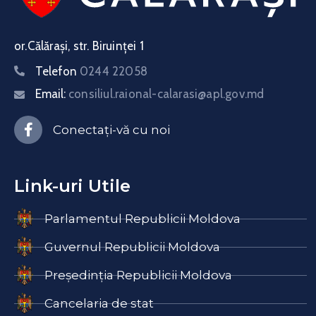
or.Călărași, str. Biruinței 1
Telefon
0244 22058
Email:
consiliul.raional-calarasi@apl.gov.md
Conectați-vă cu noi
Link-uri Utile
Parlamentul Republicii Moldova
Guvernul Republicii Moldova
Președinția Republicii Moldova
Cancelaria de stat