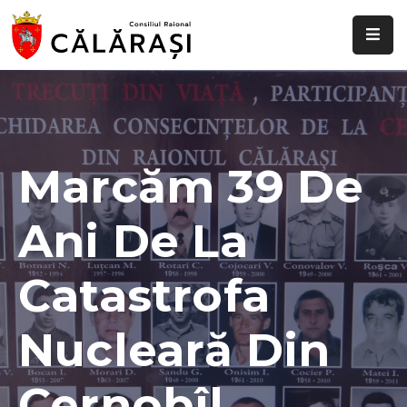
Despre
noi
Știri
și
Marcăm 39 De
evenimente
Ani De La
Transparență
decizională
Catastrofa
Comisii
raionale
Nucleară Din
Funcții
vacante
Cernobîl