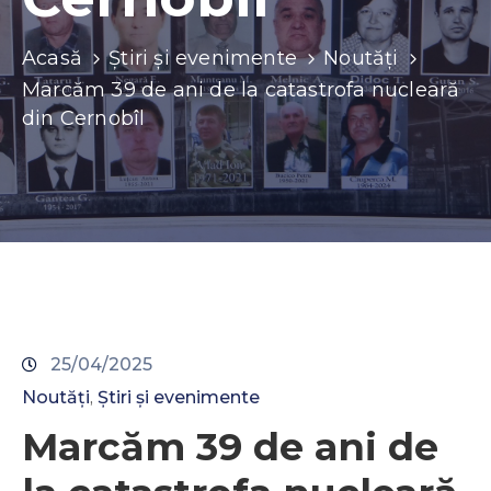
Contacte
Acasă
Știri și evenimente
Noutăți
Marcăm 39 de ani de la catastrofa nucleară
din Cernobîl
25/04/2025
Noutăți
Știri și evenimente
‚
Marcăm 39 de ani de