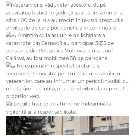
Veteranilor și văduvelor acestora, după
activitatea festivă, în ședință aparte, li s-a înmânat
câte 400 de lei și s-au trecut în revistă drepturile,
privilegiile de care pot beneficia în continuare.
Amintim că la acțiunile de lichidare a
catastrofei din Cernobîl au participat 3655 de
persoane din Republica Moldova; din raionul
Călărași, au fost mobilizate 58 de persoane.
Ne exprimăm respectul profund și
recunoștința noastră pentru curajul și sacrificiul
veteranilor, care au înfruntat un pericol invizibil, cu
o hotărâre neclintită, protejând viitorul, cu prețul
propriilor vieți.
Lecțiile tragice de atunci ne îndeamnă la
vigilență și la responsabilitate.