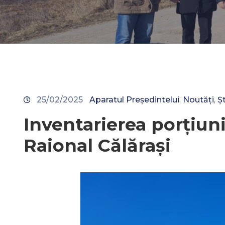
25/02/2025
Aparatul Președintelui
Noutăți
Ș
‚
‚
Inventarierea porțiuni
Raional Călărași