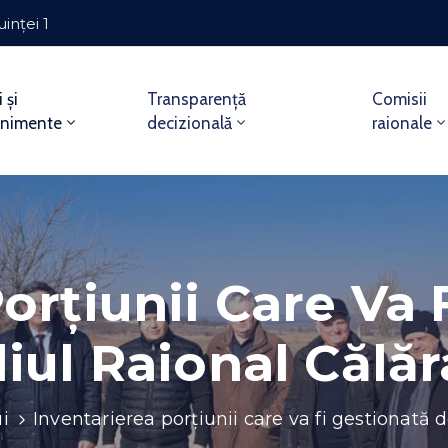
uinței 1
i și
Transparență
Comisii
enimente
decizională
raionale
orțiunii Care Va 
iul Raional Călăr
i
Inventarierea porțiunii care va fi gestionată d