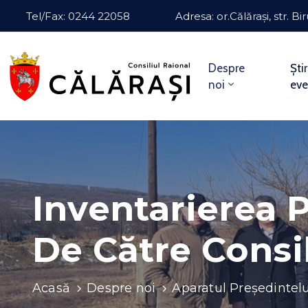
Tel/Fax: 0244 22058
Adresa: or.Călărași, str. Bir
Despre
Știr
noi
ev
Inventarierea P
De Către Consil
Acasă
Despre noi
Aparatul Președintelu