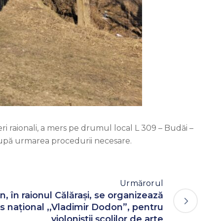
eri raionali, a mers pe drumul local L 309 – Budăi –
 după urmarea procedurii necesare.
Urmărorul
n, în raionul Călărași, se organizează
s național ,,Vladimir Dodon”, pentru
violoniștii școlilor de arte