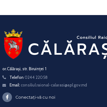
or.Călărași, str. Biruinței 1
Telefon
0244 22058
Email:
consiliul.raional-calarasi@apl.gov.md
Conectați-vă cu noi