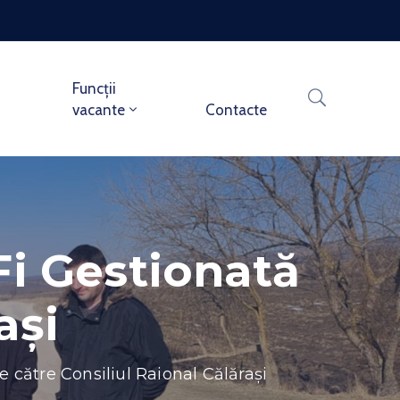
Funcții
vacante
Contacte
Fi Gestionată
ași
e către Consiliul Raional Călărași