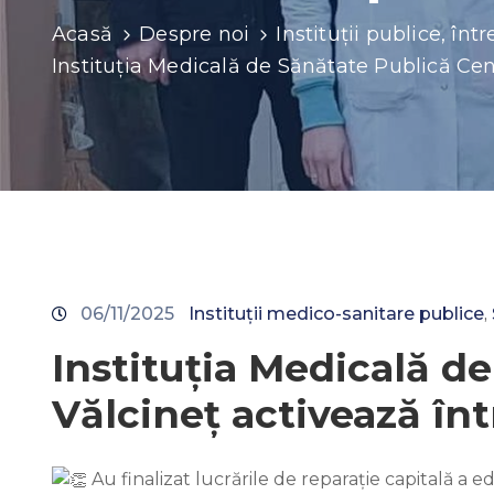
Acasă
Despre noi
Instituții publice, înt
Instituția Medicală de Sănătate Publică Cent
06/11/2025
Instituții medico-sanitare publice
‚
Instituția Medicală d
Vălcineț activează înt
Au finalizat lucrările de reparație capitală a e