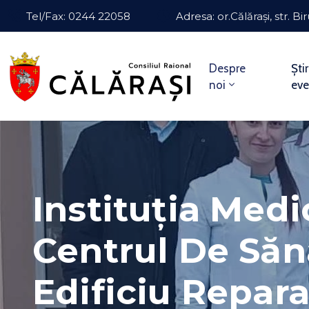
Tel/Fax: 0244 22058
Adresa: or.Călărași, str. Bir
Despre
Știr
noi
ev
Instituția Med
Centrul De Săn
Edificiu Repara