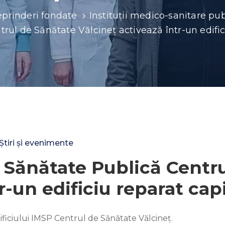
reprinderi fondate
Instituții medico-sanitare pub
rul de Sănătate Vălcineț activează într-un edific
Știri și evenimente
e Sănătate Publică Centr
r-un edificiu reparat capi
dificiului IMSP Centrul de Sănătate Vălcineț.