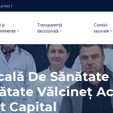
uinței 1
i și
Transparență
Comisii
enimente
decizională
raionale
icală De Sănătate
ătate Vălcineț Ac
t Capital