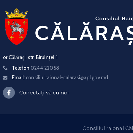
or.Călărași, str. Biruinței 1
Telefon
0244 22058
Email:
consiliul.raional-calarasi@apl.gov.md
Conectați-vă cu noi
Consiliul raional Că