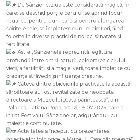
De Sânziene, ziua este considerată magică, în
care: se deschid porțile cerului, se aprind focuri
ritualice, pentru purificare și pentru alungarea
spiritele rele, se împletesc cununi din flori, fiind
folosite în diverse practici de noroc, sănătate și
fertilitate.
Astfel, Sânzienele reprezintă legătura
profundă între om și natură, celebrarea ciclului
vieții, a fertilității și a magiei verii, toate împletite cu
credințe străvechi și influențe creștine.
Câteva dintre obiceiurile practicate la această
sărbătoare au fost revitalizate de neobosita
directoare a Muzeului ,,Casa părintească”, din
Palanca, Tatiana Popa, astăzi, 05.07.2025, care a
inițiat Festivalul Sânzienelor, asigurându-i cu
măiestrie continuitate.
Activitatea a început cu prezentarea
colectivelor folclorice la Muzeul ,,Casa părintească”,