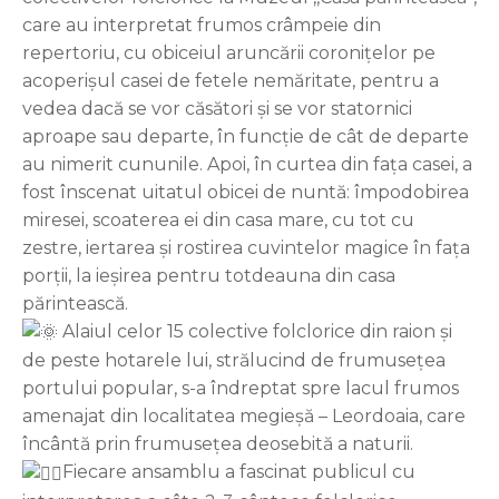
care au interpretat frumos crâmpeie din
repertoriu, cu obiceiul aruncării coronițelor pe
acoperișul casei de fetele nemăritate, pentru a
vedea dacă se vor căsători și se vor statornici
aproape sau departe, în funcție de cât de departe
au nimerit cununile. Apoi, în curtea din fața casei, a
fost înscenat uitatul obicei de nuntă: împodobirea
miresei, scoaterea ei din casa mare, cu tot cu
zestre, iertarea și rostirea cuvintelor magice în fața
porții, la ieșirea pentru totdeauna din casa
părintească.
Alaiul celor 15 colective folclorice din raion și
de peste hotarele lui, strălucind de frumusețea
portului popular, s-a îndreptat spre lacul frumos
amenajat din localitatea megieșă – Leordoaia, care
încântă prin frumusețea deosebită a naturii.
Fiecare ansamblu a fascinat publicul cu