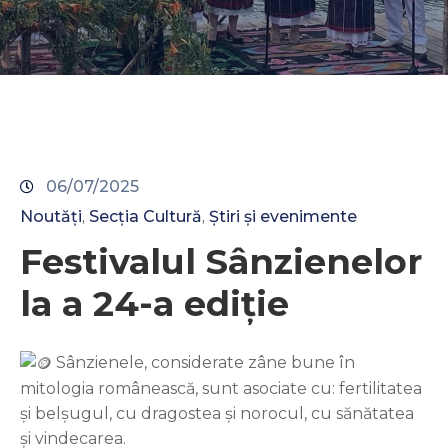
Contacte
06/07/2025
Noutăți
Secția Cultură
Știri și evenimente
‚
‚
Festivalul Sânzienelor
la a 24-a ediție
Sânzienele, considerate zâne bune în
mitologia românească, sunt asociate cu: fertilitatea
și belșugul, cu dragostea și norocul, cu sănătatea
și vindecarea.