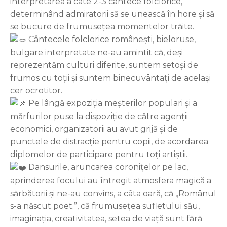
interpretarea a câte 2-3 cântece folclorice,
determinând admiratorii să se unească în hore și să
se bucure de frumusețea momentelor trăite.
Cântecele folclorice românești, bieloruse,
bulgare interpretate ne-au amintit că, deși
reprezentăm culturi diferite, suntem setoși de
frumos cu toții și suntem binecuvântați de același
cer ocrotitor.
Pe lângă expoziția meșterilor populari și a
mărfurilor puse la dispoziție de către agenții
economici, organizatorii au avut grijă și de
punctele de distracție pentru copii, de acordarea
diplomelor de participare pentru toți artiștii.
Dansurile, aruncarea coronițelor pe lac,
aprinderea focului au întregit atmosfera magică a
sărbătorii și ne-au convins, a câta oară, că ,,Românul
s-a născut poet.”, că frumusețea sufletului său,
imaginația, creativitatea, setea de viață sunt fără