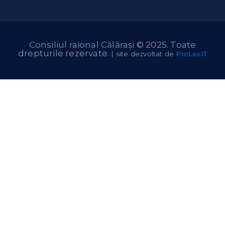
Consiliul raional Călărași © 2025. Toate
drepturile rezervate.
| site dezvoltat de
ProLexIT