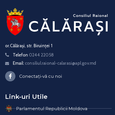
or.Călărași, str. Biruinței 1
Telefon
0244 22058
Email:
consiliul.raional-calarasi@apl.gov.md
Conectați-vă cu noi
Link-uri Utile
Parlamentul Republicii Moldova