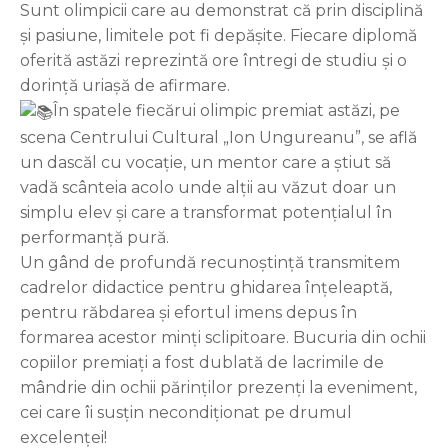
Sunt olimpicii care au demonstrat că prin disciplină
și pasiune, limitele pot fi depășite. Fiecare diplomă
oferită astăzi reprezintă ore întregi de studiu și o
dorință uriașă de afirmare.
În spatele fiecărui olimpic premiat astăzi, pe
scena Centrului Cultural „Ion Ungureanu”, se află
un dascăl cu vocație, un mentor care a știut să
vadă scânteia acolo unde alții au văzut doar un
simplu elev și care a transformat potențialul în
performanță pură.
Un gând de profundă recunoștință transmitem
cadrelor didactice pentru ghidarea înțeleaptă,
pentru răbdarea și efortul imens depus în
formarea acestor minți sclipitoare. Bucuria din ochii
copiilor premiați a fost dublată de lacrimile de
mândrie din ochii părinților prezenți la eveniment,
cei care îi susțin necondiționat pe drumul
excelenței!