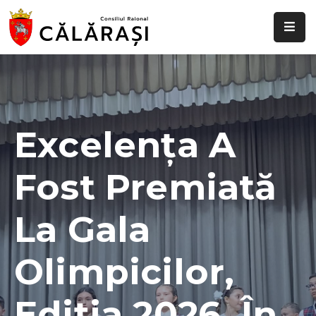
Despre
noi
Știri
și
Excelența A
evenimente
Fost Premiată
Transparență
decizională
La Gala
Comisii
raionale
Olimpicilor,
Funcții
vacante
Ediția 2026, În