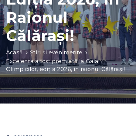
Contacte
Raionul
Călărași!
Acasă
Știri și evenimente
Excelența a fost premiată la Gala
Olimpicilor, ediția 2026, în raionul Călărași!