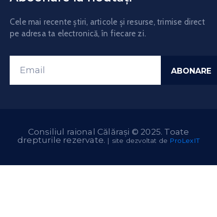
Cele mai recente știri, articole și resurse, trimise direct
pe adresa ta electronică, în fiecare zi.
Consiliul raional Călărași © 2025. Toate
drepturile rezervate.
| site dezvoltat de
ProLexIT