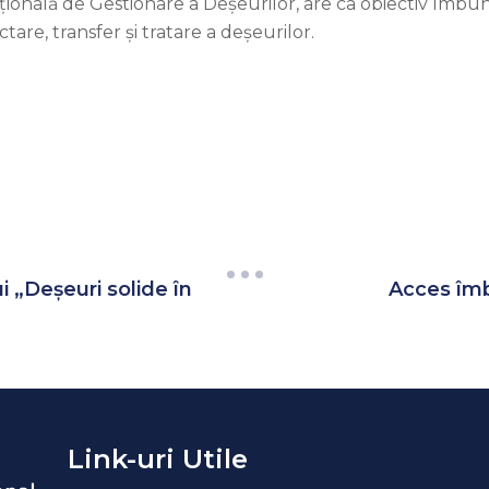
țională de Gestionare a Deșeurilor, are ca obiectiv îmbună
tare, transfer și tratare a deșeurilor.
i „Deșeuri solide în
Acces îmb
Link-uri Utile