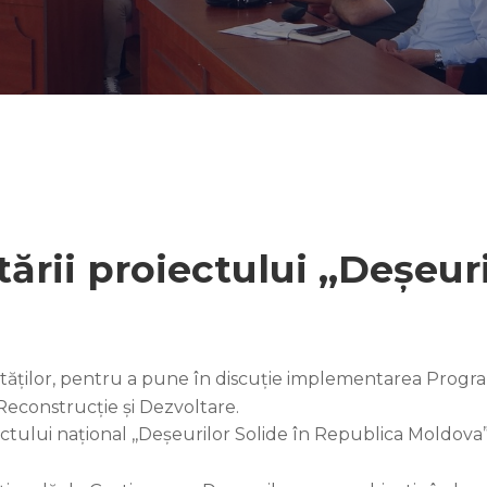
rii proiectului ,,Deșeuri
ocalităților, pentru a pune în discuție implementarea Prog
econstrucție și Dezvoltare.
lui național ,,Deșeurilor Solide în Republica Moldova”, 