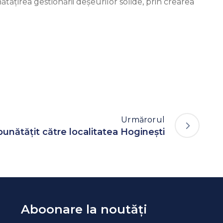
tățirea gestionării deșeurilor solide, prin crearea
Urmărorul
unătățit către localitatea Hoginești
Aboonare la noutăți