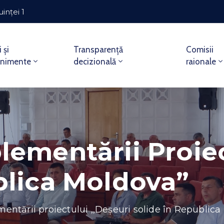
uinței 1
i și
Transparență
Comisii
enimente
decizională
raionale
lementării Proiec
blica Moldova”
entării proiectului ,,Deșeuri solide în Republic