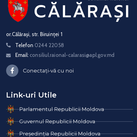
or.Călărași, str. Biruinței 1
Telefon
0244 22058
Email:
consiliul.raional-calarasi@apl.gov.md
Conectați-vă cu noi
Link-uri Utile
Parlamentul Republicii Moldova
Guvernul Republicii Moldova
Președinția Republicii Moldova