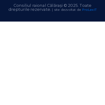
Consiliul raional Călărași © 2025. Toate
drepturile rezervate.
| site dezvoltat de
ProLexIT