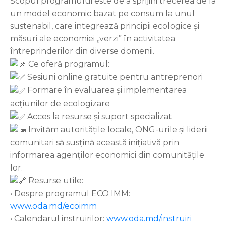
Scopul programului este de a sprijini trecerea de la
un model economic bazat pe consum la unul
sustenabil, care integrează principii ecologice și
măsuri ale economiei „verzi” în activitatea
întreprinderilor din diverse domenii.
Ce oferă programul:
Sesiuni online gratuite pentru antreprenori
Formare în evaluarea și implementarea
acțiunilor de ecologizare
Acces la resurse și suport specializat
Invităm autoritățile locale, ONG-urile și liderii
comunitari să susțină această inițiativă prin
informarea agenților economici din comunitățile
lor.
Resurse utile:
• Despre programul ECO IMM:
www.oda.md/ecoimm
• Calendarul instruirilor:
www.oda.md/instruiri