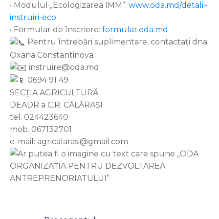
• Modulul „Ecologizarea IMM”:
www.oda.md/detalii-
instruiri-eco
• Formular de înscriere:
formular.oda.md
Pentru întrebări suplimentare, contactați dna
Oxana Constantinova:
instruire@oda.md
0694 91 49
SECȚIA AGRICULTURĂ
DEADR a C.R. CĂLĂRAȘI
tel. 024423640
mob. 067132701
e-mail: agricalarasi@gmail.com