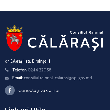
or.Călărași, str. Biruinței 1
Telefon
0244 22058
Email:
consiliul.raional-calarasi@apl.gov.md
Conectați-vă cu noi
Link-uri Utile