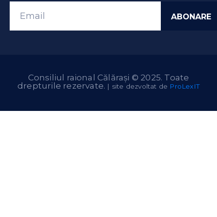
Consiliul raional Călărași © 2025. Toate
drepturile rezervate.
| site dezvoltat de
ProLexIT