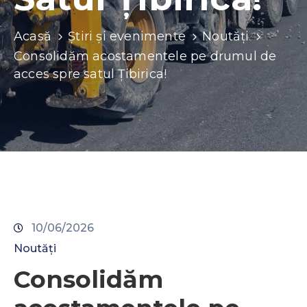
Contacte
Acasă
Știri și evenimente
Noutăți
Consolidăm acostamentele pe drumul de
acces spre satul Țibirica!
10/06/2026
Noutăți
Consolidăm