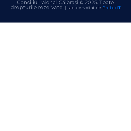
Consiliul raional Călărași © 2025. Toate
drepturile rezervate.
| site dezvoltat de
ProLexIT