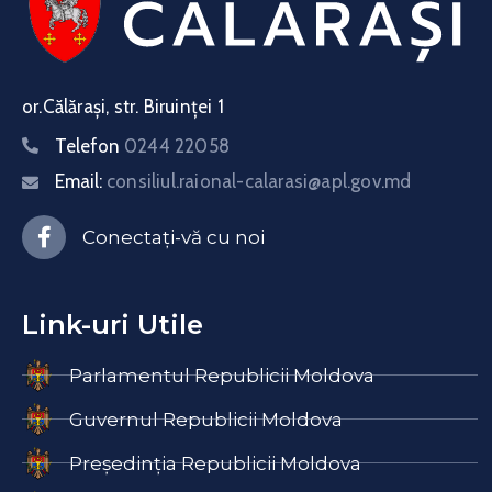
or.Călărași, str. Biruinței 1
Telefon
0244 22058
Email:
consiliul.raional-calarasi@apl.gov.md
Conectați-vă cu noi
Link-uri Utile
Parlamentul Republicii Moldova
Guvernul Republicii Moldova
Președinția Republicii Moldova