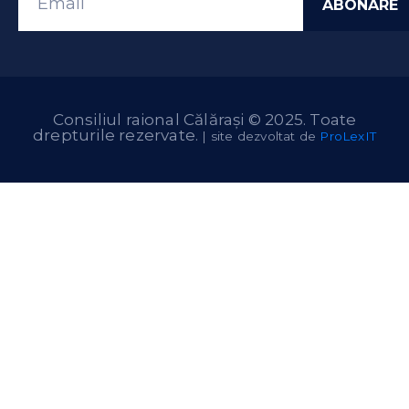
Consiliul raional Călărași © 2025. Toate
drepturile rezervate.
| site dezvoltat de
ProLexIT