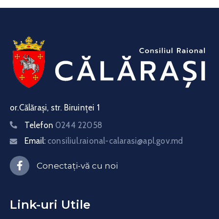
or.Călărași, str. Biruinței 1
Telefon
0244 22058
Email:
consiliul.raional-calarasi@apl.gov.md
Conectați-vă cu noi
Link-uri Utile