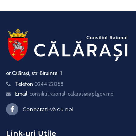
or.Călărași, str. Biruinței 1
Telefon
0244 22058
Email:
consiliul.raional-calarasi@apl.gov.md
Conectați-vă cu noi
Link-uri Utile