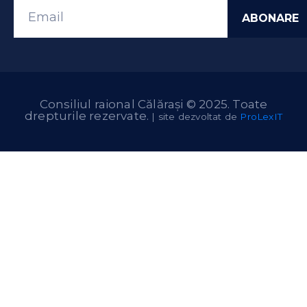
Consiliul raional Călărași © 2025. Toate
drepturile rezervate.
| site dezvoltat de
ProLexIT