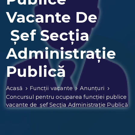
Contacte
Vacante De
Șef Secția
Administrație
Publică
Acasă
Funcții vacante
Anunțuri
Concursul pentru ocuparea funcţiei publice
vacante de șef Secția Administrație Publică