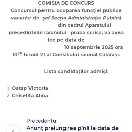
COMISIA DE CONCURS
Concursul pentru ocuparea funcţiei publice
vacante de
șef Secția Administrație Publică
din cadrul Aparatului
președintelui raionului
proba scrisă
, va avea
loc pe data de
10 septembrie 2025 ora
30
10
biroul 21 al Consiliului raional Călărași.
Lista candidaților admiși:
Ostap Victoria
Chiselița Alina
Precedentul
Anunţ prelungirea pînă la data de