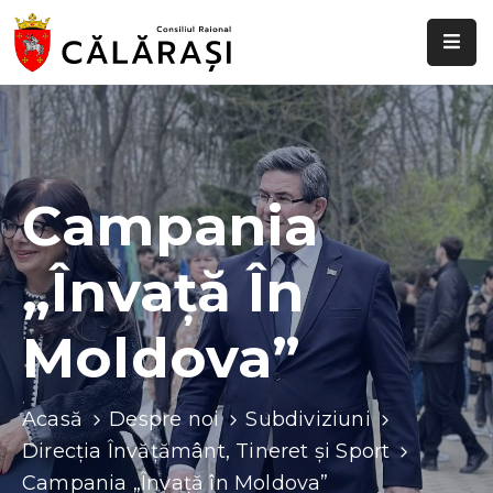
Despre
noi
Știri
și
Campania
evenimente
„Învață În
Transparență
decizională
Moldova”
Comisii
raionale
Acasă
Despre noi
Subdiviziuni
Funcții
Direcția Învățământ, Tineret și Sport
vacante
Campania „Învață în Moldova”