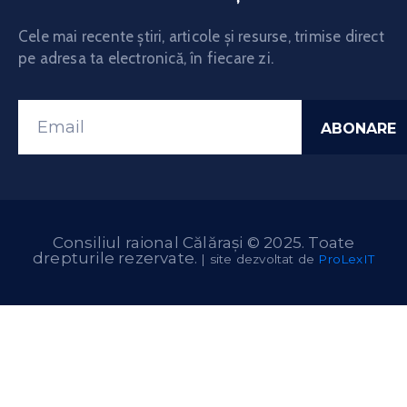
Cele mai recente știri, articole și resurse, trimise direct
pe adresa ta electronică, în fiecare zi.
Consiliul raional Călărași © 2025. Toate
drepturile rezervate.
| site dezvoltat de
ProLexIT