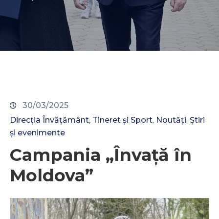
Contacte
30/03/2025
Direcția Învățământ, Tineret și Sport
Noutăți
Știri
‚
‚
și evenimente
Campania „Învață în
Moldova”