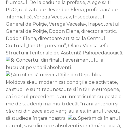
frumosul, De la pasiune la profesie, Alege să fii
PRO, realizate de: Jeverdan Elena, profesoară de
informatică, Verega Veceslav, Inspectoratul
General de Poliție, Verega Veceslav, Inspectoratul
General de Poliție, Dodon Elena, director artistic,
Dodon Elena, directoare artistică la Centrul
Cultural ,,Ion Ungureanu”, Olaru Viorica șefa
Structurii Teritoriale de Asistență Psihopedagogică.
Concertul din finalul evenimentului a
bucurat pe viitorii absolvenți.
Amintim că universitățile din Republica
Moldova și-au modernizat condițiile de activitate,
că studiile sunt recunoscute și în țările europene,
că în anul precedent, s-au înmatriculat cu peste o
mie de studenți mai mulți decât în anii anteriori și
că cinci din zece absolvenți au ales, în anul trecut,
să studieze în țara noastră.
Sperăm că în anul
curent, șase din zece absolvenți vor rămâne acasă,