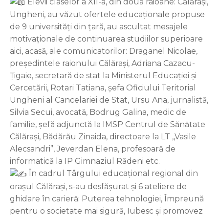
Elevii claselor a XII-a, din două raioane: Călărași,
Ungheni, au văzut ofertele educaționale propuse
de 9 universități din țară, au ascultat mesajele
motivaționale de continuarea studiilor superioare
aici, acasă, ale comunicatorilor: Draganel Nicolae,
președintele raionului Călărași, Adriana Cazacu-
Țigaie, secretară de stat la Ministerul Educației și
Cercetării, Rotari Tatiana, șefa Oficiului Teritorial
Ungheni al Cancelariei de Stat, Ursu Ana, jurnalistă,
Silvia Secui, avocată, Bodrug Galina, medic de
familie, șefă adjunctă la IMSP Centrul de Sănătate
Călărași, Bădărău Zinaida, directoare la LT ,,Vasile
Alecsandri”, Jeverdan Elena, profesoară de
informatică la IP Gimnaziul Rădeni etc.
În cadrul Târgului educațional regional din
orașul Călărași, s-au desfășurat și 6 ateliere de
ghidare în carieră: Puterea tehnologiei, Împreună
pentru o societate mai sigură, Iubesc și promovez