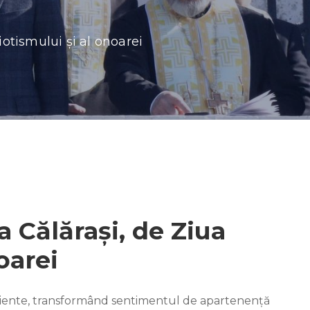
riotismului și al onoarei
la Călărași, de Ziua
oarei
eziliente, transformând sentimentul de apartenență