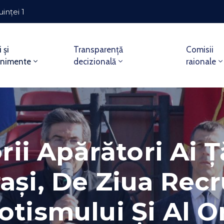
uinței 1
i și
Transparență
Comisii
enimente
decizională
raionale
orii Apărători Ai Ț
ași, De Ziua Recr
otismului Și Al 