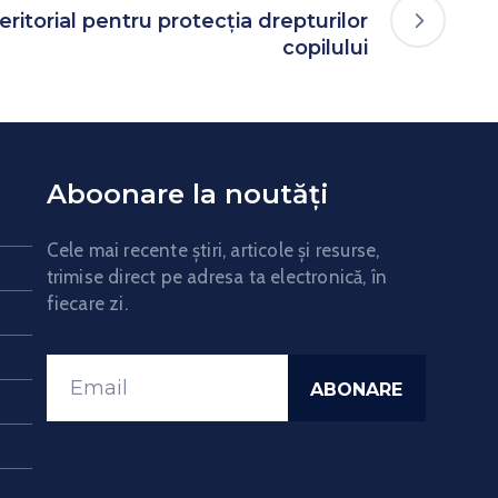
eritorial pentru protecția drepturilor
copilului
Aboonare la noutăți
Cele mai recente știri, articole și resurse,
trimise direct pe adresa ta electronică, în
fiecare zi.