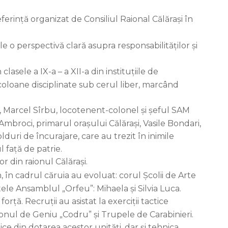
ferință organizat de Consiliul Raional Călărași în
le o perspectivă clară asupra responsabilităților și
asele a IX-a – a XII-a din instituțiile de
at coloane disciplinate sub cerul liber, marcând
i, Marcel Sîrbu, locotenent-colonel și șeful SAM
Ambroci, primarul orașului Călărași, Vasile Bondari,
lduri de încurajare, care au trezit în inimile
 față de patrie.
r din raionul Călărași.
în cadrul căruia au evoluat: corul Școlii de Arte
ele Ansamblul „Orfeu”: Mihaela și Silvia Luca.
ță. Recruții au asistat la exerciții tactice
ionul de Geniu „Codru” și Trupele de Carabinieri.
e din dotarea acestor unități, dar și tehnica