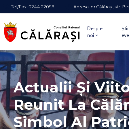
Tel/Fax: 0244 22058
Adresa: or.Călărași, str. Bir
Despre
Știr
noi
ev
Actualii Și Viit
Reunit La Călăr
Simbol Al Patri