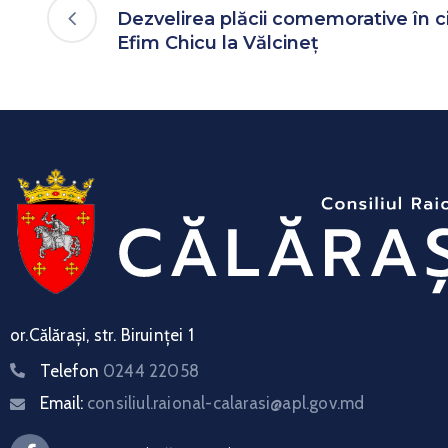
Dezvelirea plăcii comemorative în c
Efim Chicu la Vălcineț
or.Călărași, str. Biruinței 1
Telefon
0244 22058
Email:
consiliul.raional-calarasi@apl.gov.md