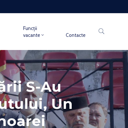
Funcții
vacante
Contacte
ării S-Au
utului, Un
Onoarei