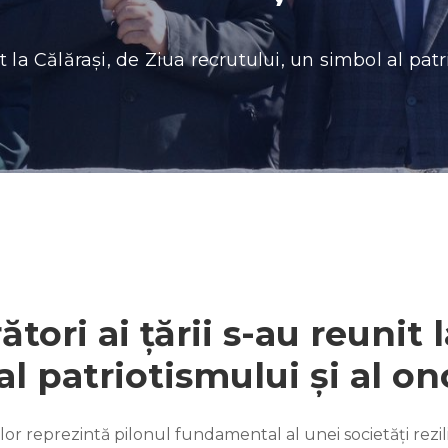
unit la Călărași, de Ziua recrutului, un simbol al pat
rători ai țării s-au reunit 
al patriotismului și al on
erilor reprezintă pilonul fundamental al unei societăți r