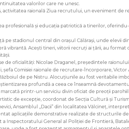
ontinuitatea valorilor care ne unesc.
6, activitatea raională Ziua recrutului, un eveniment de re
.
 profesională și educația patriotică a tinerilor, oferindu-
e stadionul central din orașul Călărași, unde elevii din cl
 vibrantă. Acești tineri, viitorii recruți ai țării, au form
ății.
e de oficialități: Nicolae Draganel, președintele raionulu
, șefa Comisiei raionale de recrutare-încorporare, Victor 
Războiul de pe Nistru. Alocuțiunile au fost veritabile imbo
onștientizarea profundă a ceea ce înseamnă devotamentul
rcată printr-un serviciu divin oficiat de preoții parohiilo
stic de excepție, coordonat de Secția Cultură și Turism, 
ci, Ansamblul „Dacii” din localitatea Vălcineț, interpret
 aplicațiile demonstrative realizate de structurile de for
a Inspectoratului General al Poliției de Frontieră, Batal
are, unde a fost prezentat armamentul și aparatele optic