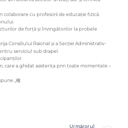
n colaborare cu profesorii de educație fizică.
onului.
urilor de forță și învingătorilor la probele
ja Consiliului Raional și a Secției Administrativ-
entru serviciul sub drapel.
cipanților.
m, care a ghidat asistența prin toate momentele –
Urmărorul