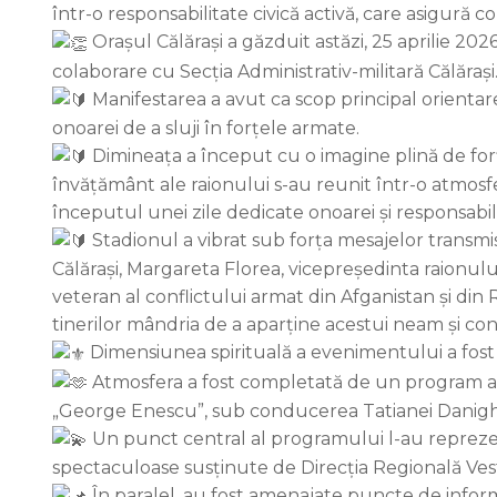
într-o responsabilitate civică activă, care asigură c
Orașul Călărași a găzduit astăzi, 25 aprilie 202
colaborare cu Secția Administrativ-militară Călărași
Manifestarea a avut ca scop principal orientarea
onoarei de a sluji în forțele armate.
Dimineața a început cu o imagine plină de forță p
învățământ ale raionului s-au reunit într-o atmosferă
începutul unei zile dedicate onoarei și responsabilit
Stadionul a vibrat sub forța mesajelor transmis
Călărași, Margareta Florea, vicepreședinta raionului
veteran al conflictului armat din Afganistan și din 
tinerilor mândria de a aparține acestui neam și c
Dimensiunea spirituală a evenimentului a fost ma
Atmosfera a fost completată de un program arti
„George Enescu”, sub conducerea Tatianei Danighevi
Un punct central al programului l-au reprezentat
spectaculoase susținute de Direcția Regională Vest 
În paralel, au fost amenajate puncte de inform