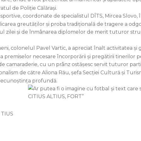
atul de Poliție Călărași.
sportive, coordonate de specialistul DÎTS, Mircea Slovo, î
ridicarea greutăților și proba tradițională de tragere a odg
 zilei și de înmânarea diplomelor de merit tuturor struct
 colonelul Pavel Vartic, a apreciat înalt activitatea și gri
premiselor necesare încorporării și pregătirii tinerilor p
e camaraderie, cu un prânz ostășesc servit tuturor parti
alism de către Aliona Rău, șefa Secției Cultură și Turis
recunoștința profundă.