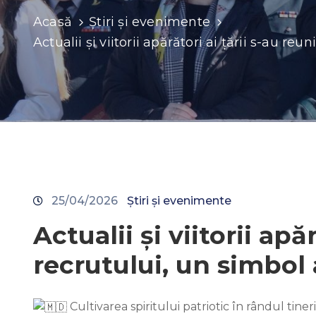
Acasă
Știri și evenimente
Actualii și viitorii apărători ai țării s-au re
25/04/2026
Știri și evenimente
Actualii și viitorii apă
recrutului, un simbol 
Cultivarea spiritului patriotic în rândul tin