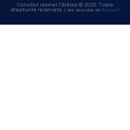
Consiliul raional Călărași © 2025. Toate
drepturile rezervate.
| site dezvoltat de
ProLexIT