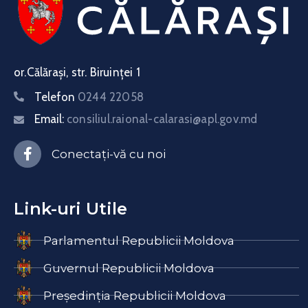
or.Călărași, str. Biruinței 1
Telefon
0244 22058
Email:
consiliul.raional-calarasi@apl.gov.md
Conectați-vă cu noi
Link-uri Utile
Parlamentul Republicii Moldova
Guvernul Republicii Moldova
Președinția Republicii Moldova